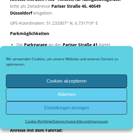
bitte als Zieladresse
Pariser Straße 45, 40549
Düsseldorf
eingeben.
GPS-Koordinaten: 51.232007° N, 6.731719° E
Parkmöglichkeiten
:
Die
Parkgarage
an der
Pariser Straße 41
bietet
kostenpflichtige Parkplätze direkt neben der
Boulehalle. (Parkgebühren: bis zu 2 Std. 3€, bis zu 4
Wir verwenden Cookies, um unsere Website und unseren Service zu
optimieren.
Std. 4€ und bis zu 12 Std. 7€)
P&R Platz (Simon Gatzweiler Platz)
bietet
kostenfreie Parkplätze direkt gegenüber der
Cookies akzeptieren
Bezirkssportanlage. (Daten für Navigationssysteme:
Breitengrad/Längengrad: 51.2335, 6.7276)
Ablehnen
Parkplätze E-Ladesäule
in Fahrtrichtung
Einstellungen anzeigen
stadteinwärts ca. 200 m rechts hinter der Parkgarage
unter dem
Zubringer.
Cookie-Richtlinie
Datenschutzerklärung
Impressum
Anreise mit dem Fahrrad: