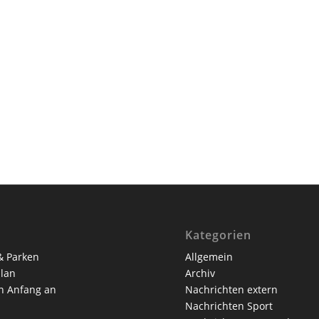
Kategorien
& Parken
Allgemein
lan
Archiv
n Anfang an
Nachrichten extern
Nachrichten Sport