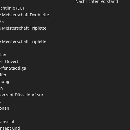
Nachrichten Vorstand
chtlinie (EU)
 Meisterschaft Doublette
25
 Meisterschaft Triplette
 Meisterschaft Triplette
lan
rf Ouvert
rfer Stadtliga
lfer
nung
an
onzept Düsseldorf sur
.
ionen
r
ansicht
onzept und