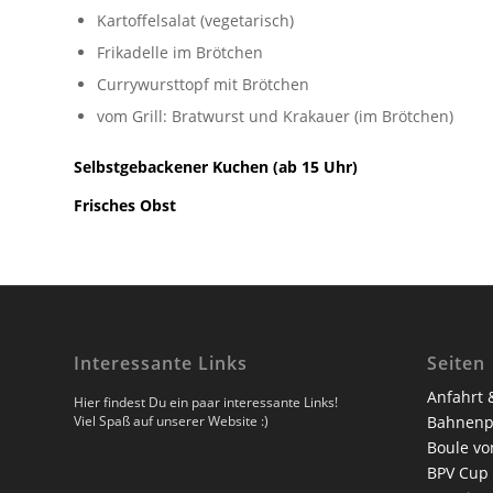
Kartoffelsalat (vegetarisch)
Frikadelle im Brötchen
Currywursttopf mit Brötchen
vom Grill: Bratwurst und Krakauer (im Brötchen)
Selbstgebackener Kuchen (ab 15 Uhr)
Frisches Obst
Interessante Links
Seiten
Anfahrt 
Hier findest Du ein paar interessante Links!
Viel Spaß auf unserer Website :)
Bahnenp
Boule vo
BPV Cup