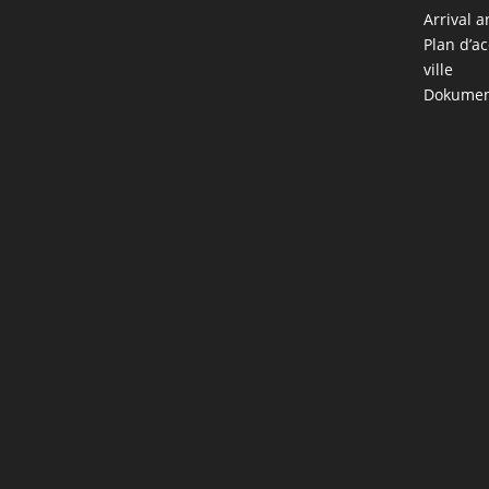
Arrival a
Plan d’ac
ville
Dokumen