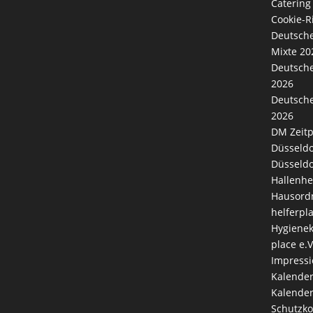
Catering
Cookie-Ri
Deutsche
Mixte 20
Deutsche
2026
Deutsche
2026
DM Zeitp
Düsseldo
Düsseldo
Hallenhe
Hausord
helferpl
Hygienek
place e.V
Impress
Kalende
Kalender
Schutzk