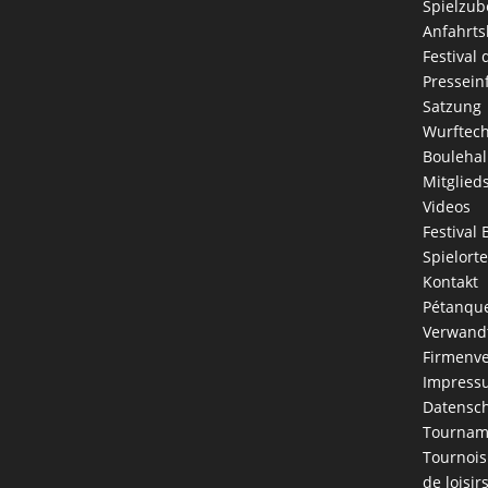
Spielzub
Anfahrts
Festival
Pressein
Satzung
Wurftec
Boulehal
Mitglied
Videos
Festival 
Spielorte
Kontakt
Pétanque
Verwandt
Firmenve
Impress
Datensch
Tournam
Tournois
de loisir