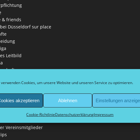
rpflichtung
e
e & friends
 bei Düsseldorf sur place
fte
leidung
iga
es Leitbild
ga
nschaften
in
 verwenden Cookies, um unsere Website und unseren Service zu optimieren.
eln
 Schirmherr Bürgermeister
ookies akzeptieren
Ablehnen
Einstellungen anzeig
kel
ne Informationen
Cookie-Richtlinie
Datenschutzerklärung
Impressum
t
der Vereinsmitglieder
lips