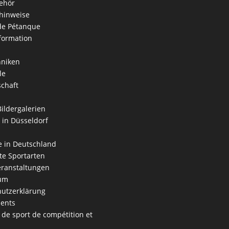
ehör
hinweise
 de Pétanque
formation
hniken
le
schaft
Bildergalerien
 in Düsseldorf
 in Deutschland
e Sportarten
ranstaltungen
um
utzerklärung
ents
 de sport de compétition et
s