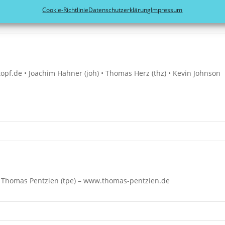
Cookie-Richtlinie
Datenschutzerklärung
Impressum
topf.de • Joachim Hahner (joh) • Thomas Herz (thz) • Kevin Johnson
 • Thomas Pentzien (tpe) – www.thomas-pentzien.de