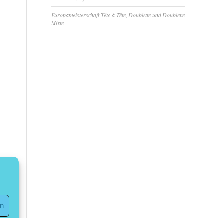
Europameisterschaft Tête-à-Tête, Doublette und Doublette
Mixte
en