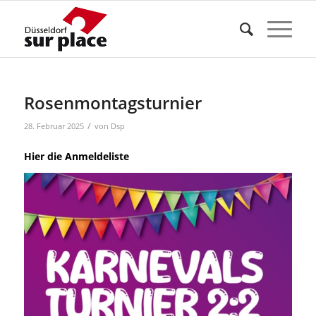
Rosenmontagsturnier
/
28. Februar 2025
von
Dsp
Hier die
Anmeldeliste