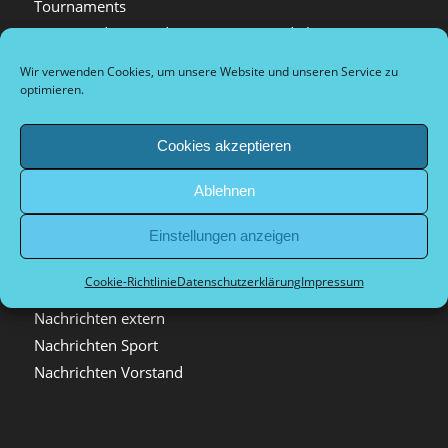
Tournaments
Tournois de sport de compétition et de loisirs
Arrival and city information
Wir verwenden Cookies, um unsere Website und unseren Service zu
Plan d’accès et informations sur la ville
optimieren.
Dokumente Vorstand
Cookies akzeptieren
Ablehnen
Kategorien
Einstellungen anzeigen
Allgemein
Cookie-Richtlinie
Datenschutzerklärung
Impressum
Archiv
Nachrichten extern
Nachrichten Sport
Nachrichten Vorstand