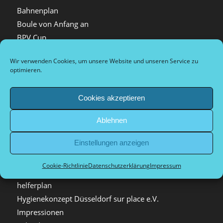
Bahnenplan
Boule von Anfang an
BPV Cup
Catering
Wir verwenden Cookies, um unsere Website und unseren Service zu
Cookie-Richtlinie (EU)
optimieren.
Deutsche Meisterschaft Doublette Mixte 2025
Deutsche Meisterschaft Triplette 2026
Cookies akzeptieren
Deutsche Meisterschaft Triplette 2026
DM Zeitplan
Ablehnen
Düsseldorf Ouvert
Einstellungen anzeigen
Düsseldorfer Stadtliga
Hallenhelfer
Cookie-Richtlinie
Datenschutzerklärung
Impressum
Hausordnung
helferplan
Hygienekonzept Düsseldorf sur place e.V.
Impressionen