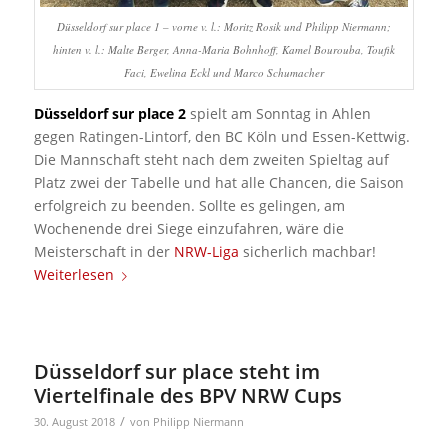
Düsseldorf sur place 1 – vorne v. l.: Moritz Rosik und Philipp Niermann;
hinten v. l.: Malte Berger, Anna-Maria Bohnhoff, Kamel Bourouba, Toufik
Faci, Ewelina Eckl und Marco Schumacher
Düsseldorf sur place 2
spielt am Sonntag in Ahlen
gegen Ratingen-Lintorf, den BC Köln und Essen-Kettwig.
Die Mannschaft steht nach dem zweiten Spieltag auf
Platz zwei der Tabelle und hat alle Chancen, die Saison
erfolgreich zu beenden. Sollte es gelingen, am
Wochenende drei Siege einzufahren, wäre die
Meisterschaft in der
NRW-Liga
sicherlich machbar!
Weiterlesen
Düsseldorf sur place steht im
Viertelfinale des BPV NRW Cups
/
30. August 2018
von
Philipp Niermann