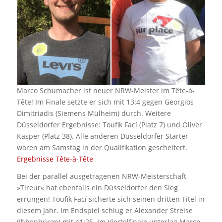
Marco Schumacher ist neuer NRW-Meister im Tête-à-
Tête! Im Finale setzte er sich mit 13:4 gegen Georgios
Dimitriadis (Siemens Mülheim) durch. Weitere
Düsseldorfer Ergebnisse: Toufik Fací (Platz 7) und Oliver
Kasper (Platz 38). Alle anderen Düsseldorfer Starter
waren am Samstag in der Qualifikation gescheitert.
Ergebnisse Tête-à-Tête
Bei der parallel ausgetragenen NRW-Meisterschaft
»Tireur« hat ebenfalls ein Düsseldorfer den Sieg
errungen! Toufik Fací sicherte sich seinen dritten Titel in
diesem Jahr. Im Endspiel schlug er Alexander Streise
(Ibbenbüren) mit 41:25. Im Viertelfinale unterlag Marco