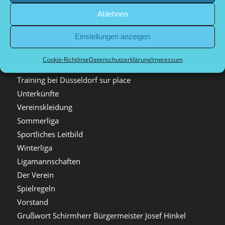
Kalender
Ablehnen
Kalenderansicht
Einstellungen anzeigen
Schutzkonzept und Selbstverpflichtung
Startseite
Cookie-Richtlinie
Datenschutzerklärung
Impressum
sur place & friends
Training bei Düsseldorf sur place
Unterkünfte
Vereinskleidung
Sommerliga
Sportliches Leitbild
Winterliga
Ligamannschaften
Der Verein
Spielregeln
Vorstand
Grußwort Schirmherr Bürgermeister Josef Hinkel