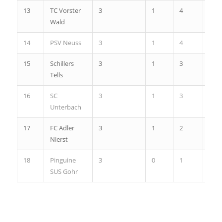
13
TC Vorster
3
1
4
-2
Wald
14
PSV Neuss
3
1
4
-13
15
Schillers
3
1
3
-13
Tells
16
SC
3
1
3
-22
Unterbach
17
FC Adler
3
1
2
-27
Nierst
18
Pinguine
3
0
1
-35
SUS Gohr