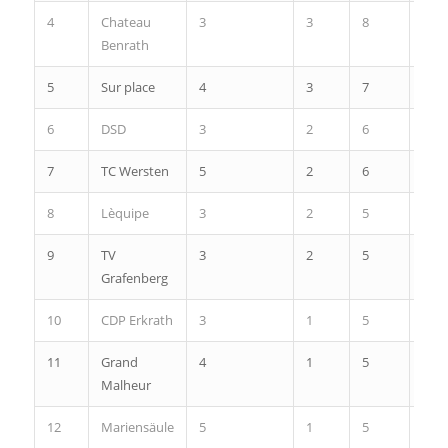
4
Chateau
3
3
8
25
Benrath
5
Sur place
4
3
7
20
6
DSD
3
2
6
8
7
TC Wersten
5
2
6
-37
8
Lèquipe
3
2
5
10
9
TV
3
2
5
6
Grafenberg
10
CDP Erkrath
3
1
5
9
11
Grand
4
1
5
1
Malheur
12
Mariensäule
5
1
5
-35