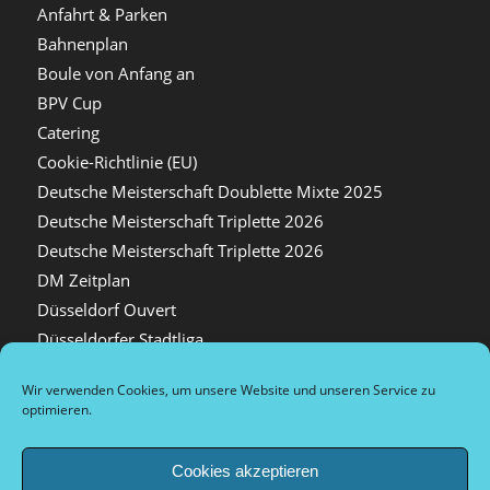
Anfahrt & Parken
Bahnenplan
Boule von Anfang an
BPV Cup
Catering
Cookie-Richtlinie (EU)
Deutsche Meisterschaft Doublette Mixte 2025
Deutsche Meisterschaft Triplette 2026
Deutsche Meisterschaft Triplette 2026
DM Zeitplan
Düsseldorf Ouvert
Düsseldorfer Stadtliga
Hallenhelfer
Wir verwenden Cookies, um unsere Website und unseren Service zu
Hausordnung
optimieren.
helferplan
Hygienekonzept Düsseldorf sur place e.V.
Cookies akzeptieren
Impressionen