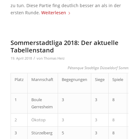
zu tun. Diese Partie fing deutlich besser an als in der
ersten Runde.
Weiterlesen
Sommerstadtliga 2018: Der aktuelle
Tabellenstand
/
19. April 2018
von
Thomas Herz
Pétanque Stadtliga Düsseldorf Sommer 20
Platz
Mannschaft
Begegnungen
Siege
Spiele
P.-
diff.
1
Boule
3
3
8
42
Gerresheim
2
Ökotop
3
3
8
37
3
Stürzelberg
5
3
8
26