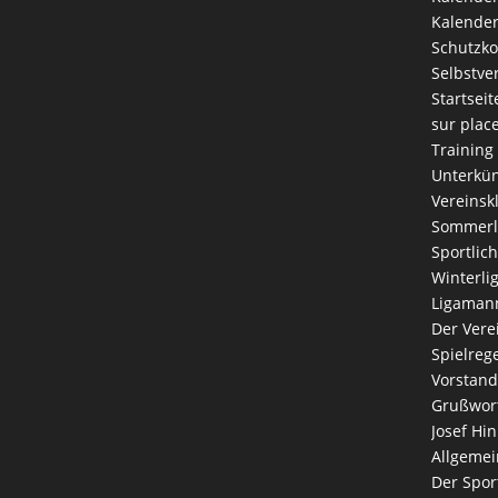
Kalender
Schutzk
Selbstve
Startseit
sur plac
Training
Unterkün
Vereinsk
Sommerl
Sportlich
Winterli
Ligaman
Der Vere
Spielreg
Vorstand
Grußwort
Josef Hin
Allgemei
Der Spor