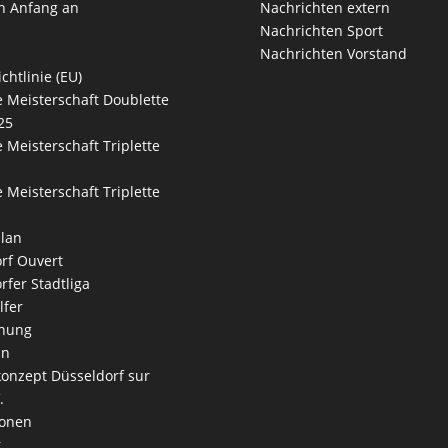
n Anfang an
Nachrichten extern
Nachrichten Sport
Nachrichten Vorstand
chtlinie (EU)
 Meisterschaft Doublette
25
 Meisterschaft Triplette
 Meisterschaft Triplette
lan
rf Ouvert
rfer Stadtliga
lfer
nung
an
onzept Düsseldorf sur
.
ionen
r