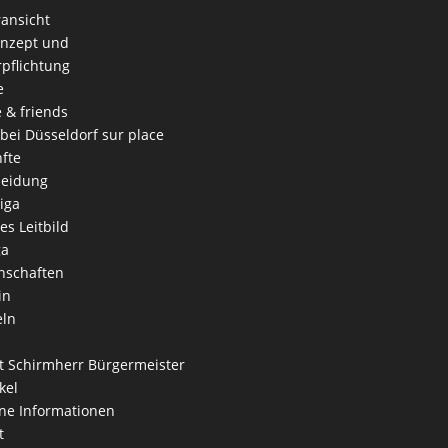
ansicht
onzept und
rpflichtung
e
e & friends
 bei Düsseldorf sur place
fte
leidung
iga
es Leitbild
ga
nschaften
in
eln
 Schirmherr Bürgermeister
kel
ne Informationen
t