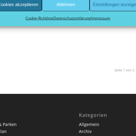
ookies akzeptieren
Ablehnen
Einstellungen anzeig
haus erreichten mit einem 2-3 Platz 39.
nna Lazaridis und Carolin Birkmeyer.
Cookie-Richtlinie
Datenschutzerklärung
Impressum
Seite 1 von 2
Kategorien
& Parken
Allgemein
lan
Archiv