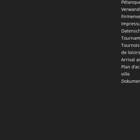
Pétanque
Verwandt
Firmenve
Impress
Datensch
Tournam
Tournois
de loisir
Arrival a
Plan d’ac
ville
Dokumen