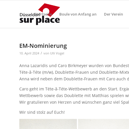
Startseite
Boule von Anfang an
Der Verein
EM-Nominierung
/
10. April 2024
von
Ulli Vogel
Anna Lazaridis und Caro Birkmeyer wurden von Bundest
Téte-â-Téte (m/w), Doublette-Frauen und Doublette-Mixte
Anna wird neben dem Doublette-Frauen mit Caro auch da
Caro geht im Téte-â-Téte-Wettbewerb an den Start. Ergä
Wettbewerb sowie das Doublette mit Matthias spielen wi
Wir gratulieren von Herzen und wünschen ganz viel Spaß
Wir sind stolz auf Euch!