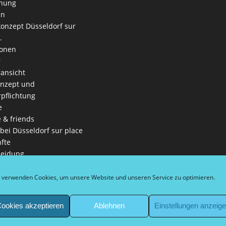
nung
an
onzept Düsseldorf sur
.
ionen
r
ansicht
onzept und
rpflichtung
e
e & friends
 bei Düsseldorf sur place
fte
leidung
iga
es Leitbild
 verwenden Cookies, um unsere Website und unseren Service zu optimieren.
ga
nschaften
ookies akzeptieren
Ablehnen
Einstellungen anzeig
in
eln