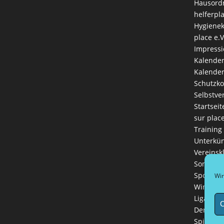
Hausord
helferpl
Hygienek
place e.V
Impress
Kalende
Kalender
Schutzk
Selbstve
Startseit
sur plac
Training
Unterkün
Vereinsk
Sommerl
Sportlich
Wir
Winterli
Ligaman
C
Der Vere
Spielreg