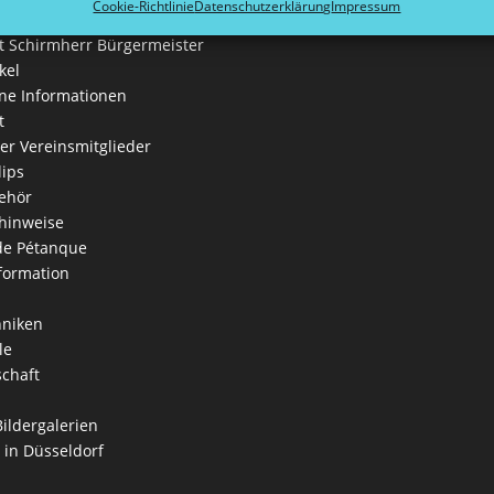
Cookie-Richtlinie
Datenschutzerklärung
Impressum
 Schirmherr Bürgermeister
kel
ne Informationen
t
der Vereinsmitglieder
lips
ehör
hinweise
 de Pétanque
formation
hniken
le
schaft
Bildergalerien
 in Düsseldorf