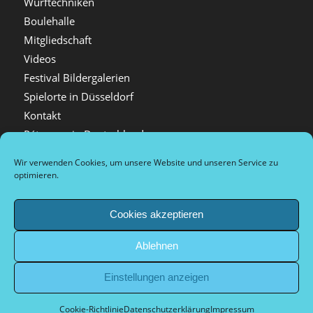
Wurftechniken
Boulehalle
Mitgliedschaft
Videos
Festival Bildergalerien
Spielorte in Düsseldorf
Kontakt
Pétanque in Deutschland
Verwandte Sportarten
Wir verwenden Cookies, um unsere Website und unseren Service zu
Firmenveranstaltungen
optimieren.
Impressum
Datenschutzerklärung
Cookies akzeptieren
Tournaments
Ablehnen
Tournois de sport de compétition et de loisirs
Arrival and city information
Einstellungen anzeigen
Plan d’accès et informations sur la ville
Dokumente Vorstand
Cookie-Richtlinie
Datenschutzerklärung
Impressum