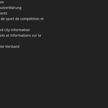
um
utzerklärung
ents
 de sport de compétition et
s
nd city information
cès et informations sur la
te Vorstand