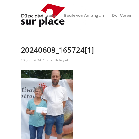
Startseite
Boule von Anfang an
Der Verein
20240608_165724[1]
/
10. Juni 2024
von
Ulli Vogel