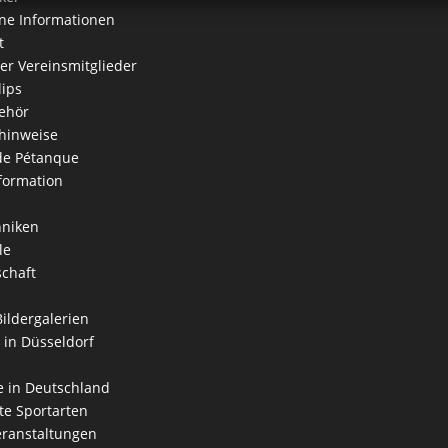
ne Informationen
t
der Vereinsmitglieder
lips
ehör
hinweise
 de Pétanque
formation
hniken
le
schaft
Bildergalerien
 in Düsseldorf
 in Deutschland
e Sportarten
ranstaltungen