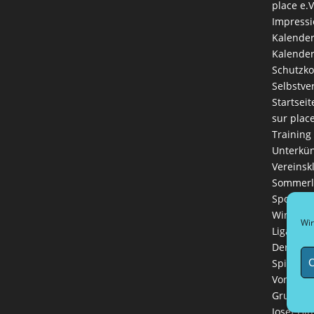
place e.V
Impress
Kalende
Kalender
Schutzk
Selbstve
Startseit
sur plac
Training
Unterkün
Vereinsk
Sommerl
Sportlich
Winterli
Wir
Ligaman
Der Vere
C
Spielreg
Vorstand
Grußwort
Josef Hin