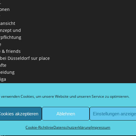
.
ionen
r
ansicht
onzept und
rpflichtung
e
e & friends
 bei Düsseldorf sur place
fte
leidung
iga
es Leitbild
ga
 verwenden Cookies, um unsere Website und unseren Service zu optimieren.
nschaften
in
ookies akzeptieren
Ablehnen
Einstellungen anzeig
eln
Cookie-Richtlinie
Datenschutzerklärung
Impressum
 Schirmherr Bürgermeister
kel