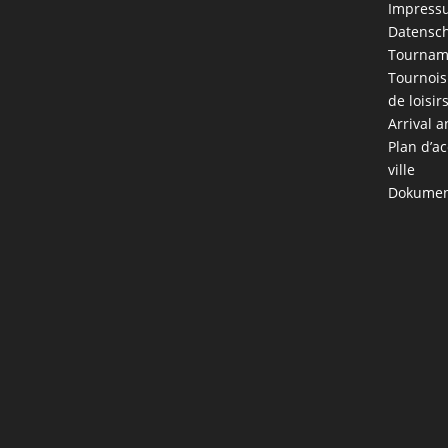
Impress
Datensch
Tournam
Tournois
de loisir
Arrival a
Plan d’ac
ville
Dokumen