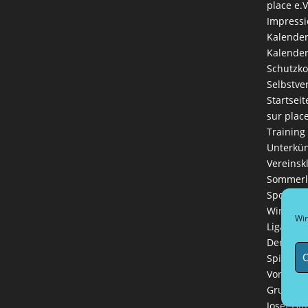
place e.V
Impress
Kalende
Kalender
Schutzk
Selbstve
Startseit
sur plac
Training
Unterkün
Vereinsk
Sommerl
Sportlich
Winterli
Wir
Ligaman
Der Vere
C
Spielreg
Vorstand
Grußwort
Josef Hin