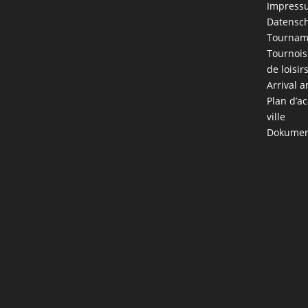
Impress
Datensch
Tournam
Tournois
de loisir
Arrival a
Plan d’ac
ville
Dokumen