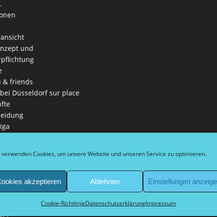
.
ionen
r
ansicht
onzept und
rpflichtung
e
e & friends
 bei Düsseldorf sur place
fte
leidung
iga
es Leitbild
ga
 verwenden Cookies, um unsere Website und unseren Service zu optimieren.
nschaften
in
ookies akzeptieren
Ablehnen
Einstellungen anzeig
eln
Cookie-Richtlinie
Datenschutzerklärung
Impressum
 Schirmherr Bürgermeister
kel