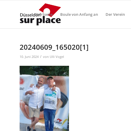
Startseite
Boule von Anfang an
Der Verein
20240609_165020[1]
/
10. Juni 2024
von
Ulli Vogel