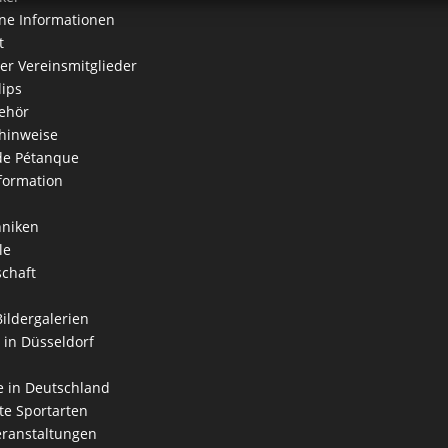
ne Informationen
t
der Vereinsmitglieder
lips
ehör
hinweise
 de Pétanque
formation
hniken
le
schaft
Bildergalerien
 in Düsseldorf
 in Deutschland
e Sportarten
ranstaltungen