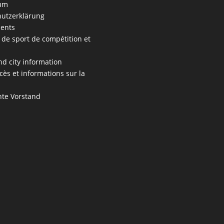
um
utzerklärung
ents
 de sport de compétition et
s
nd city information
cès et informations sur la
te Vorstand