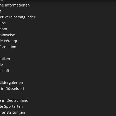
ne Informationen
t
der Vereinsmitglieder
lips
ehör
hinweise
 de Pétanque
formation
hniken
le
schaft
Bildergalerien
 in Düsseldorf
 in Deutschland
e Sportarten
ranstaltungen