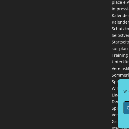
place e.V
Impress
Kalende
Kalender
Schutzk
Selbstve
Startseit
sur plac
Training
Unterkün
Vereinsk
Sommerl
Sportlich
Winterli
Wir
Ligaman
Der Vere
C
Spielreg
Vorstand
Grußwort
Josef Hin