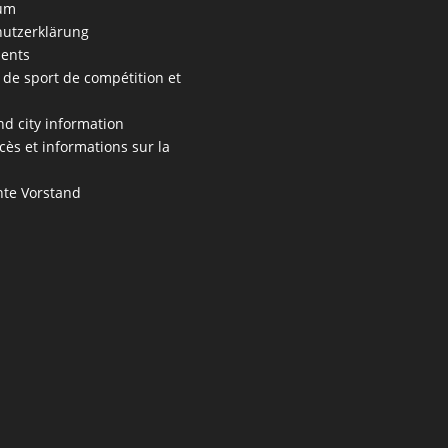
um
utzerklärung
ents
 de sport de compétition et
s
nd city information
cès et informations sur la
te Vorstand