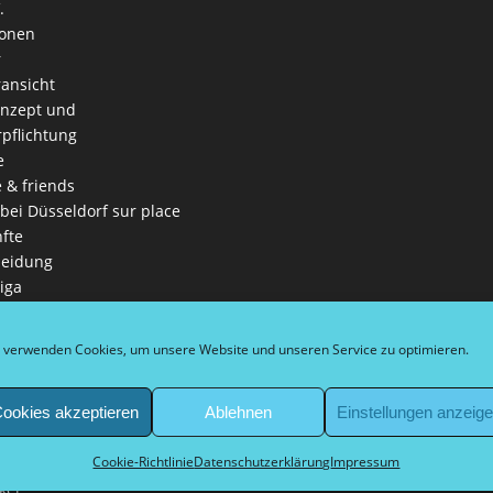
.
ionen
r
ansicht
onzept und
rpflichtung
e
e & friends
 bei Düsseldorf sur place
fte
leidung
iga
es Leitbild
ga
 verwenden Cookies, um unsere Website und unseren Service zu optimieren.
nschaften
in
ookies akzeptieren
Ablehnen
Einstellungen anzeig
eln
Cookie-Richtlinie
Datenschutzerklärung
Impressum
 Schirmherr Bürgermeister
kel