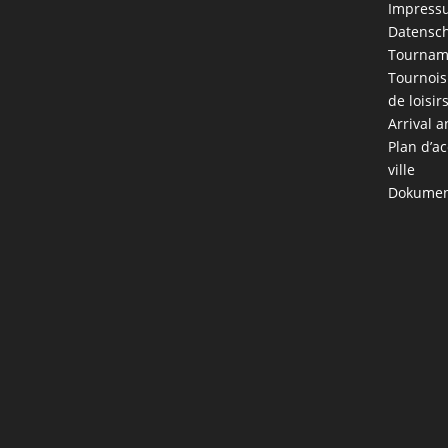
Impress
Datensch
Tournam
Tournois
de loisir
Arrival a
Plan d’ac
ville
Dokumen