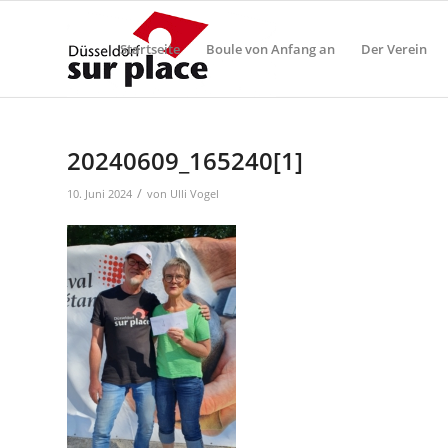
Startseite
Boule von Anfang an
Der Verein
20240609_165240[1]
/
10. Juni 2024
von
Ulli Vogel