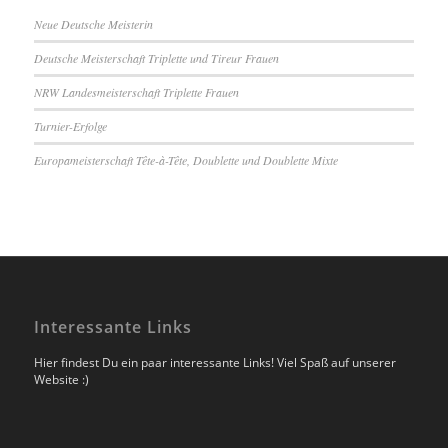
Neue Deutsche Meisterin
Deutsche Meisterschaft Triplette und Tireur Frauen
NRW Landesmeisterschaft Triplette Frauen
Turnier-Erfolge
Europameisterschaft Tête-à-Tête, Doublette und Doublette Mixte
Interessante Links
Hier findest Du ein paar interessante Links! Viel Spaß auf unserer
Website :)