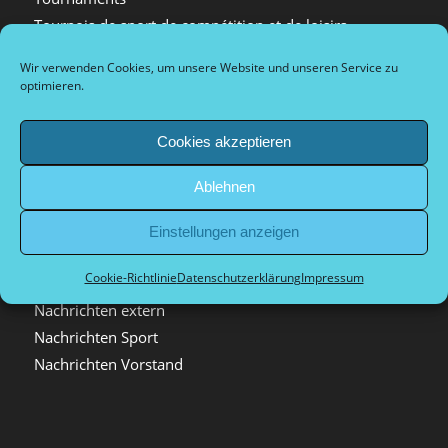
Tournois de sport de compétition et de loisirs
Arrival and city information
Wir verwenden Cookies, um unsere Website und unseren Service zu
Plan d’accès et informations sur la ville
optimieren.
Dokumente Vorstand
Cookies akzeptieren
Ablehnen
Kategorien
Einstellungen anzeigen
Allgemein
Cookie-Richtlinie
Datenschutzerklärung
Impressum
Archiv
Nachrichten extern
Nachrichten Sport
Nachrichten Vorstand