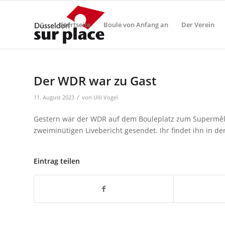
Startseite
Boule von Anfang an
Der Verein
Der WDR war zu Gast
/
11. August 2023
von
Ulli Vogel
Gestern war der WDR auf dem Bouleplatz zum Supermêlé
zweiminütigen Livebericht gesendet. Ihr findet ihn in 
Eintrag teilen