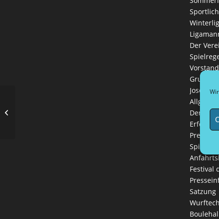
Sommerl
Sportlich
Winterli
Ligaman
Der Vere
Spielreg
Vorstand
Grußwort
Josef Hin
Wir
Allgemei
Sur place in Travemünde
Der Spor
C
Erfolge 
Presse-C
Spielzub
Anfahrts
Festival
Pressein
Satzung
Wurftec
Boulehal