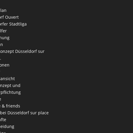
lan
rf Ouvert
rfer Stadtliga
lfer
nung
an
onzept Düsseldorf sur
.
ionen
r
ansicht
onzept und
rpflichtung
e
e & friends
 bei Düsseldorf sur place
fte
leidung