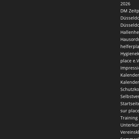
2026
DM Zeitp
Düsseldo
Düsseldo
Hallenhe
Hausord
helferpl
Hygienek
place e.V
Impress
Kalende
Kalender
Schutzk
Selbstve
Startseit
sur plac
Training
Unterkün
Vereinsk