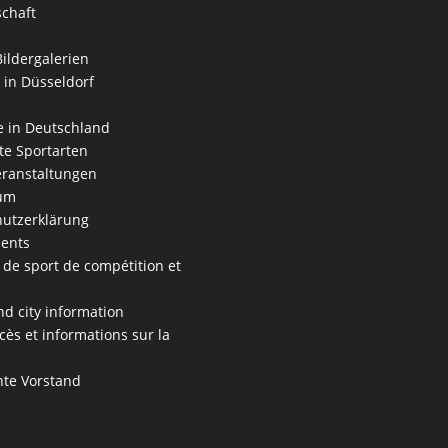
schaft
Bildergalerien
 in Düsseldorf
 in Deutschland
e Sportarten
ranstaltungen
um
utzerklärung
ents
 de sport de compétition et
s
nd city information
cès et informations sur la
te Vorstand