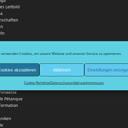
iga
es Leitbild
ga
nschaften
in
eln
 Schirmherr Bürgermeister
kel
 verwenden Cookies, um unsere Website und unseren Service zu optimieren.
ne Informationen
t
ookies akzeptieren
Ablehnen
Einstellungen anzeig
der Vereinsmitglieder
lips
Cookie-Richtlinie
Datenschutzerklärung
Impressum
ehör
hinweise
 de Pétanque
formation
hniken
le