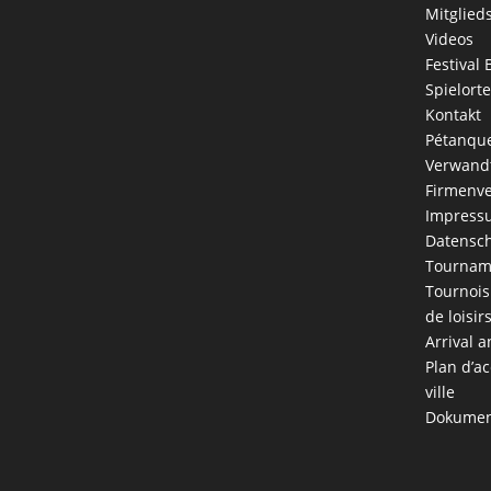
Mitglied
Videos
Festival 
Spielorte
Kontakt
Pétanque
Verwandt
Firmenve
Impress
Datensch
Tournam
Tournois
de loisir
Arrival a
Plan d’ac
ville
Dokumen