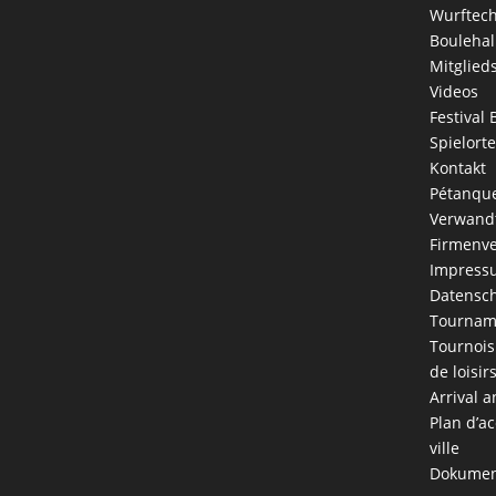
Wurftec
Boulehal
Mitglied
Videos
Festival 
Spielorte
Kontakt
Pétanque
Verwandt
Firmenve
Impress
Datensch
Tournam
Tournois
de loisir
Arrival a
Plan d’ac
ville
Dokumen