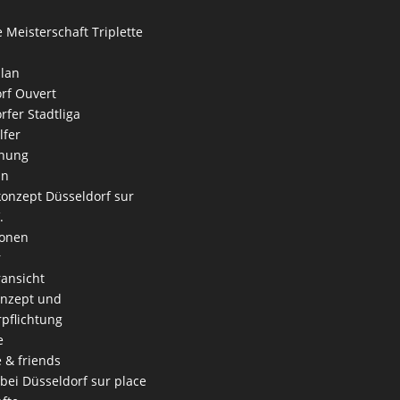
 Meisterschaft Triplette
lan
rf Ouvert
rfer Stadtliga
lfer
nung
an
onzept Düsseldorf sur
.
ionen
r
ansicht
onzept und
rpflichtung
e
e & friends
 bei Düsseldorf sur place