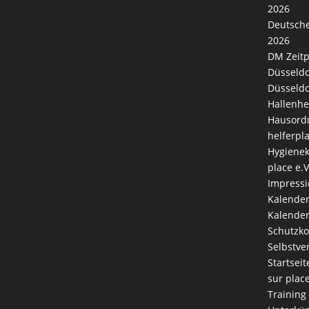
2026
Deutsche
2026
DM Zeitp
Düsseldo
Düsseldo
Hallenhe
Hausord
helferpl
Hygienek
place e.V
Impress
Kalende
Kalender
Schutzk
Selbstve
Startseit
sur plac
Training