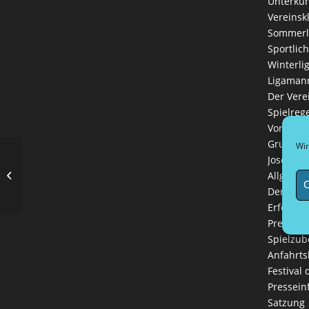
Unterkün
Vereinsk
Sommerl
Sportlich
Winterli
Ligaman
Der Vere
Spielreg
Vorstand
Grußwort
Wir
Josef Hin
Berlin, Berlin, …
Allgemei
C
Der Spor
Erfolge 
Presse-C
Spielzub
Anfahrts
Festival
Pressein
Satzung