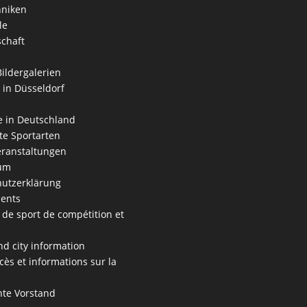
hniken
le
schaft
Bildergalerien
 in Düsseldorf
 in Deutschland
e Sportarten
ranstaltungen
um
utzerklärung
ents
 de sport de compétition et
s
nd city information
cès et informations sur la
te Vorstand