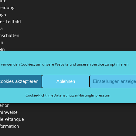
fte
leidung
iga
es Leitbild
ga
nschaften
in
eln
 Schirmherr Bürgermeister
 verwenden Cookies, um unsere Website und unseren Service zu optimieren.
kel
ne Informationen
ookies akzeptieren
Ablehnen
Einstellungen anzeig
t
der Vereinsmitglieder
Cookie-Richtlinie
Datenschutzerklärung
Impressum
lips
ehör
hinweise
 de Pétanque
formation