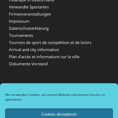
Verwandte Sportarten
Firmenveranstaltungen
Impressum
Datenschutzerklärung
Tournaments
Tournois de sport de compétition et de loisirs
Arrival and city information
Plan d’accès et informations sur la ville
Dokumente Vorstand
Kategorien
Wir verwenden Cookies, um unsere Website und unseren Service zu
optimieren.
Allgemein
Archiv
Cookies akzeptieren
Nachrichten extern