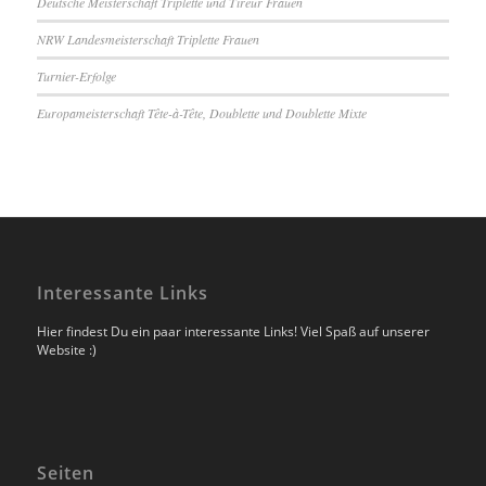
Deutsche Meisterschaft Triplette und Tireur Frauen
NRW Landesmeisterschaft Triplette Frauen
Turnier-Erfolge
Europameisterschaft Tête-à-Tête, Doublette und Doublette Mixte
Interessante Links
Hier findest Du ein paar interessante Links! Viel Spaß auf unserer
Website :)
Seiten