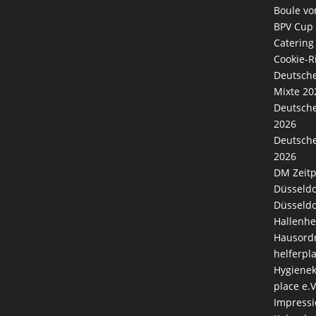
Boule vo
BPV Cup
Catering
Cookie-Ri
Deutsche
Mixte 20
Deutsche
2026
Deutsche
2026
DM Zeitp
Düsseldo
Düsseldo
Hallenhe
Hausord
helferpl
Hygienek
place e.V
Impress