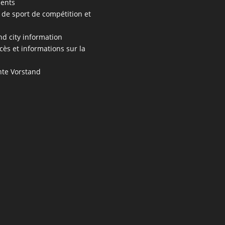
ents
 de sport de compétition et
s
nd city information
cès et informations sur la
te Vorstand