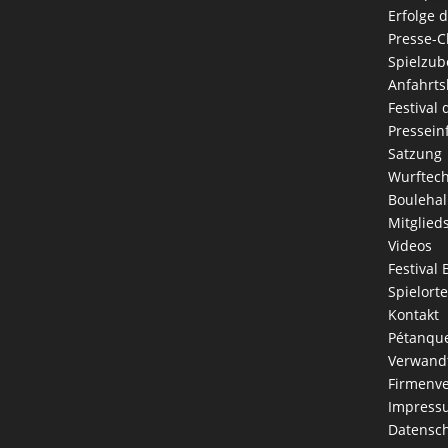
Erfolge 
Presse-C
Spielzub
Anfahrts
Festival
Pressein
Satzung
Wurftec
Boulehal
Mitglied
Videos
Festival 
Spielorte
Kontakt
Pétanque
Verwandt
Firmenve
Impress
Datensch