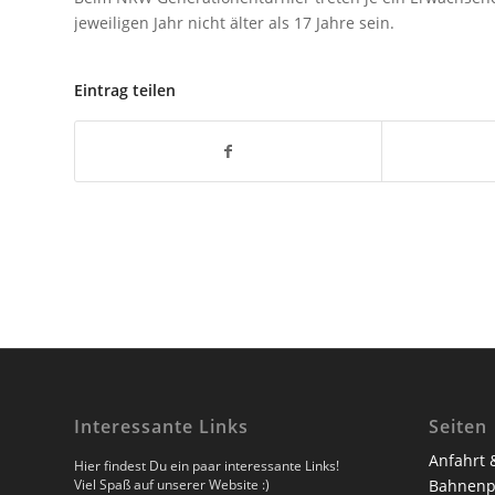
jeweiligen Jahr nicht älter als 17 Jahre sein.
Eintrag teilen
Interessante Links
Seiten
Anfahrt 
Hier findest Du ein paar interessante Links!
Viel Spaß auf unserer Website :)
Bahnenp