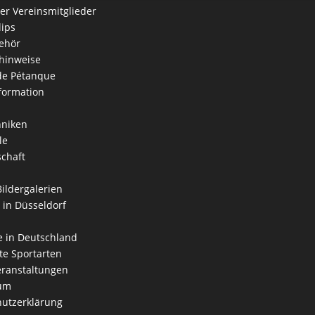
der Vereinsmitglieder
lips
ehör
hinweise
 de Pétanque
formation
hniken
le
schaft
Bildergalerien
 in Düsseldorf
 in Deutschland
e Sportarten
ranstaltungen
um
utzerklärung