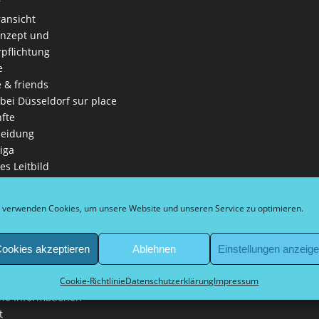
r
ansicht
onzept und
rpflichtung
e
e & friends
 bei Düsseldorf sur place
fte
leidung
iga
es Leitbild
ga
nschaften
 verwenden Cookies, um unsere Website und unseren Service zu optimieren.
in
eln
ookies akzeptieren
Ablehnen
Einstellungen anzeig
 Schirmherr Bürgermeister
kel
Cookie-Richtlinie
Datenschutzerklärung
Impressum
ne Informationen
t