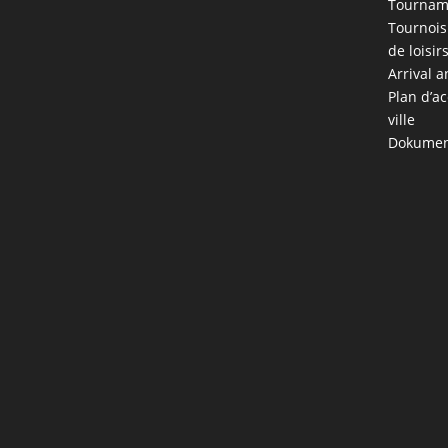
Tournam
Tournois
de loisir
Arrival a
Plan d’ac
ville
Dokumen