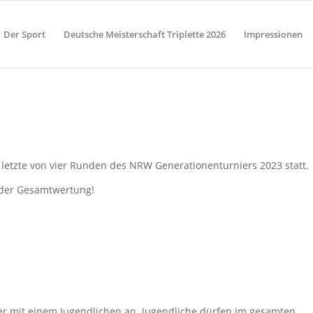
Der Sport
Deutsche Meisterschaft Triplette 2026
Impressionen
 letzte von vier Runden des NRW Generationenturniers 2023 statt.
n der Gesamtwertung!
r mit einem Jugendlichen an. Jugendliche dürfen im gesamten