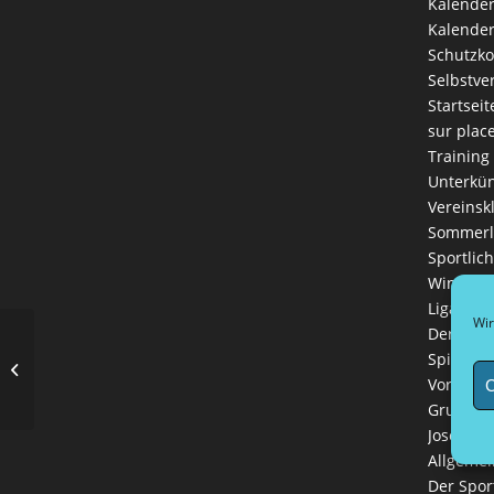
Kalende
Kalender
Schutzk
Selbstve
Startseit
sur plac
Training
Unterkün
Vereinsk
Sommerl
Sportlich
Winterli
Ligaman
Wir
Der Vere
Erfolg bei der Qualifikation zur NRW
Spielreg
Hallenmeisterschaft Doublette
Vorstand
C
Grußwort
Josef Hin
Allgemei
Der Spor