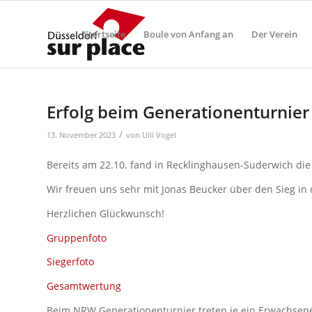
Startseite
Boule von Anfang an
Der Verein
Erfolg beim Generationenturnier
/
13. November 2023
von
Ulli Vogel
Bereits am 22.10. fand in Recklinghausen-Suderwich die
Wir freuen uns sehr mit Jonas Beucker über den Sieg i
Herzlichen Glückwunsch!
Gruppenfoto
Siegerfoto
Gesamtwertung
Beim NRW Generationenturnier treten je ein Erwachsene