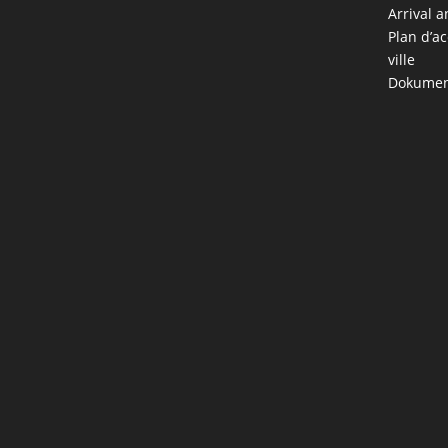
Arrival a
Plan d’ac
ville
Dokumen