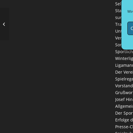
Selbstve
Startseit
Wir
sur plac
Bundesliga in Düsseldorf zu Gast
Training
C
Unterkün
Vereinsk
Sommerl
Sportlich
Winterli
Ligaman
Der Vere
Spielreg
Vorstand
Grußwort
Josef Hin
Allgemei
Der Spor
Erfolge 
Presse-C