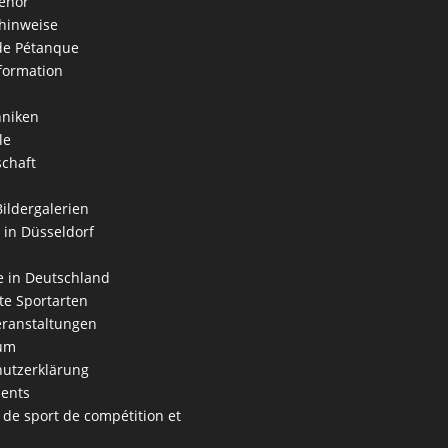
ehör
hinweise
 de Pétanque
formation
hniken
le
schaft
Bildergalerien
 in Düsseldorf
 in Deutschland
e Sportarten
ranstaltungen
um
utzerklärung
ents
 de sport de compétition et
s