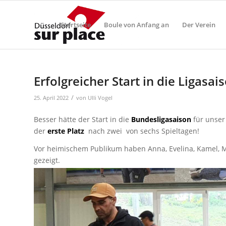
Startseite
Boule von Anfang an
Der Verein
Erfolgreicher Start in die Ligasai
/
25. April 2022
von
Ulli Vogel
Besser hätte der Start in die
Bundesligasaison
für unser
der
erste Platz
nach zwei von sechs Spieltagen!
Vor heimischem Publikum haben Anna, Evelina, Kamel, Mo
gezeigt.