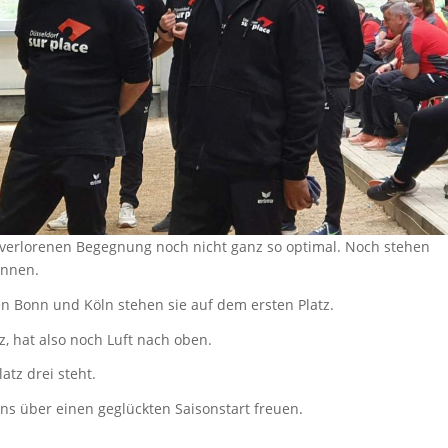
r verlorenen Begegnung noch nicht ganz so optimal. Noch stehen
önnen.
n Bonn und Köln stehen sie auf dem ersten Platz.
z, hat also noch Luft nach oben.
atz drei steht.
s über einen geglückten Saisonstart freuen.