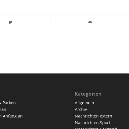
Kategorien
& Parken
Allgemein
lan
Archiv
n Anfang an
Nachrichten extern
Nachrichten Sport