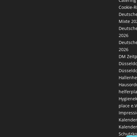
Catering
Cookie-Ri
Deutsche
Mixte 20
Deutsche
2026
Deutsche
2026
DM Zeitp
Düsseldo
Düsseldo
Hallenhe
Hausord
helferpl
Hygienek
place e.V
Impress
Kalende
Kalender
Schutzk