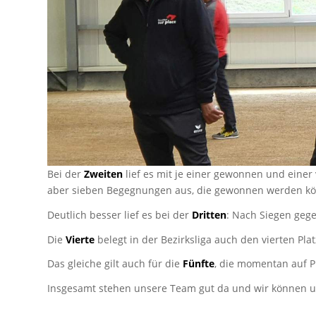
Bei der
Zweiten
lief es mit je einer gewonnen und eine
aber sieben Begegnungen aus, die gewonnen werden k
Deutlich besser lief es bei der
Dritten
: Nach Siegen gege
Die
Vierte
belegt in der Bezirksliga auch den vierten Plat
Das gleiche gilt auch für die
Fünfte
, die momentan auf Pl
Insgesamt stehen unsere Team gut da und wir können un