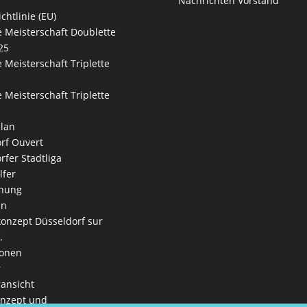
Nachrichten Vorstand
chtlinie (EU)
 Meisterschaft Doublette
25
 Meisterschaft Triplette
 Meisterschaft Triplette
lan
rf Ouvert
rfer Stadtliga
lfer
nung
an
onzept Düsseldorf sur
.
ionen
r
ansicht
onzept und