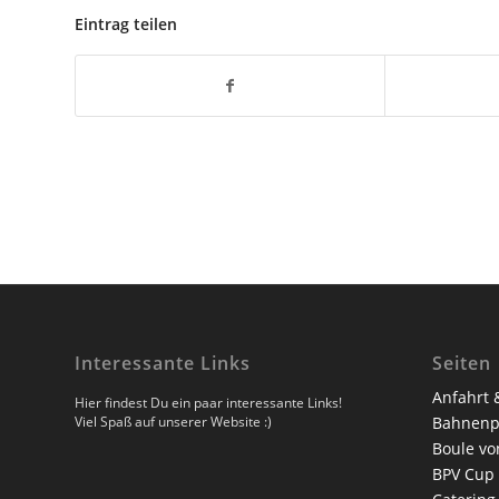
Eintrag teilen
Interessante Links
Seiten
Anfahrt 
Hier findest Du ein paar interessante Links!
Viel Spaß auf unserer Website :)
Bahnenp
Boule vo
BPV Cup