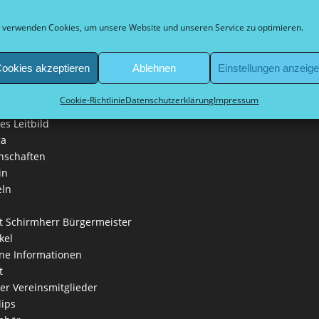
rpflichtung
e
 verwenden Cookies, um unsere Website und unseren Service zu optimieren.
e & friends
 bei Düsseldorf sur place
ookies akzeptieren
Ablehnen
Einstellungen anzeig
fte
leidung
Cookie-Richtlinie
Datenschutzerklärung
Impressum
iga
es Leitbild
ga
nschaften
in
eln
 Schirmherr Bürgermeister
kel
ne Informationen
t
der Vereinsmitglieder
lips