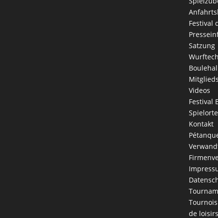
Spielzub
Anfahrts
Festival
Pressein
Satzung
Wurftec
Boulehal
Mitglied
Videos
Festival 
Spielorte
Kontakt
Pétanque
Verwandt
Firmenve
Impress
Datensch
Tournam
Tournois
de loisir