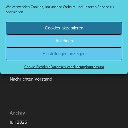
Dokumente Vorstand
Wir verwenden Cookies, um unsere Website und unseren Service zu
optimieren.
Cookies akzeptieren
Kategorien
Ablehnen
Allgemein
Einstellungen anzeigen
Archiv
Nachrichten extern
Cookie-Richtlinie
Datenschutzerklärung
Impressum
Nachrichten Sport
Nachrichten Vorstand
Archiv
Juli 2026