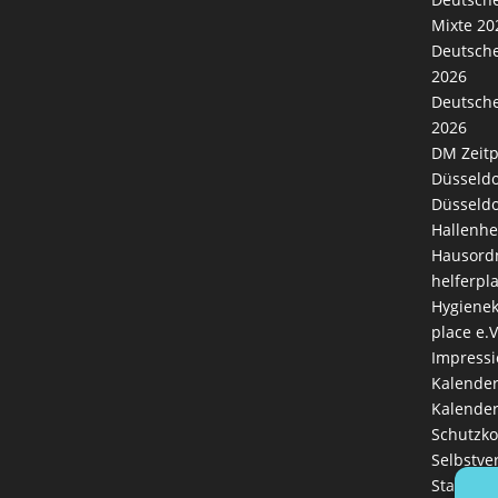
Mixte 20
Deutsche
2026
Deutsche
2026
DM Zeitp
Düsseldo
Düsseldo
Hallenhe
Hausord
helferpl
Hygienek
place e.V
Impress
Kalende
Kalender
Schutzk
Selbstve
Startseit