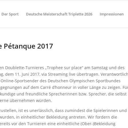
Der Sport
Deutsche Meisterschaft Triplette 2026
Impressionen
de Pétanque 2017
len Doublette-Turnieres „Trophee sur place“ am Samstag und des
, dem 11. Juni 2017, via Streaming live übertragen. Verantwortlic
r Online-Sportsender des Deutschen Olympischen Sportbundes
gegnungen auf dem Carré d’honneur in voller Länge zu zeigen. Fü
kundige und freundliche Sprecherinnen bzw. Sprecher, die selbst
 gerne übernehmen würden.
stellen, ist es unerlässlich, dass zumindest die Spielerinnen und
wurden, in einheitlicher Bekleidung antreten. Wir fordern die
reits vor den Turnieren eine einheitliche (Ober-)Bekleidung