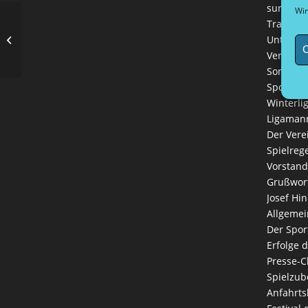
sur plac
Wir
Training
Erste Runde im BPV NRW Cup und
Unterkün
erster Ligaspieltag
C
Vereinsk
Sommerl
Sportlich
Winterli
Ligaman
Der Vere
Spielreg
Vorstand
Grußwort
Josef Hin
Allgemei
Der Spor
Erfolge 
Presse-C
Spielzub
Anfahrts