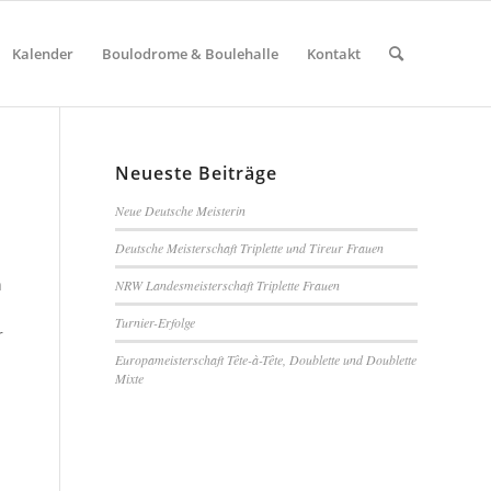
Kalender
Boulodrome & Boulehalle
Kontakt
Neueste Beiträge
Neue Deutsche Meisterin
Deutsche Meisterschaft Triplette und Tireur Frauen
h
NRW Landesmeisterschaft Triplette Frauen
Turnier-Erfolge
r
Europameisterschaft Tête-à-Tête, Doublette und Doublette
Mixte