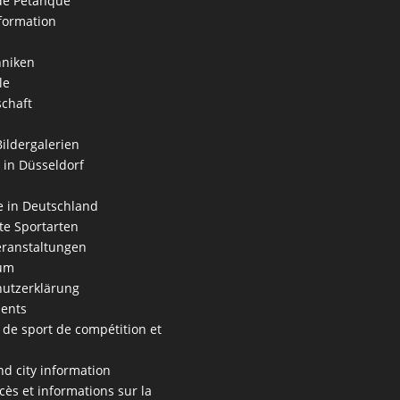
 de Pétanque
formation
hniken
le
schaft
Bildergalerien
 in Düsseldorf
 in Deutschland
e Sportarten
ranstaltungen
um
utzerklärung
ents
 de sport de compétition et
s
nd city information
cès et informations sur la