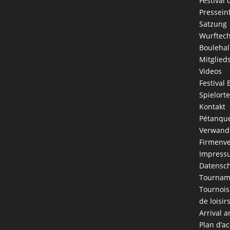
Festival
Pressein
Satzung
Wurftec
Boulehal
Mitglied
Videos
Festival 
Spielorte
Kontakt
Pétanque
Verwandt
Firmenve
Impress
Datensch
Tournam
Tournois
de loisir
Arrival a
Plan d’ac