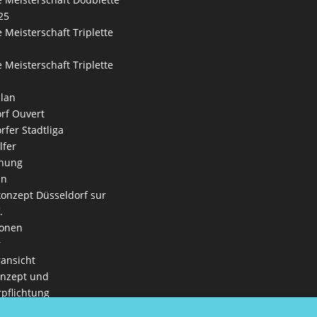
25
 Meisterschaft Triplette
 Meisterschaft Triplette
lan
rf Ouvert
rfer Stadtliga
lfer
nung
an
onzept Düsseldorf sur
.
ionen
r
ansicht
onzept und
rpflichtung
e