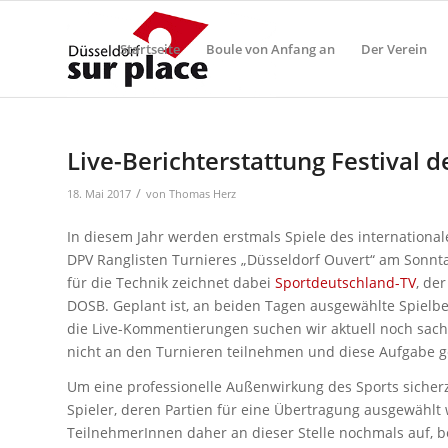
Startseite
Boule von Anfang an
Der Verein
Live-Berichterstattung Festival 
/
18. Mai 2017
von
Thomas Herz
In diesem Jahr werden erstmals Spiele des internationa
DPV Ranglisten Turnieres „Düsseldorf Ouvert“ am Sonntag
für die Technik zeichnet dabei
Sportdeutschland-TV
, de
DOSB. Geplant ist, an beiden Tagen ausgewählte Spielbe
die Live-Kommentierungen suchen wir aktuell noch sach
nicht an den Turnieren teilnehmen und diese Aufgabe
Um eine professionelle Außenwirkung des Sports sicherzu
Spieler, deren Partien für eine Übertragung ausgewählt 
TeilnehmerInnen daher an dieser Stelle nochmals auf, be