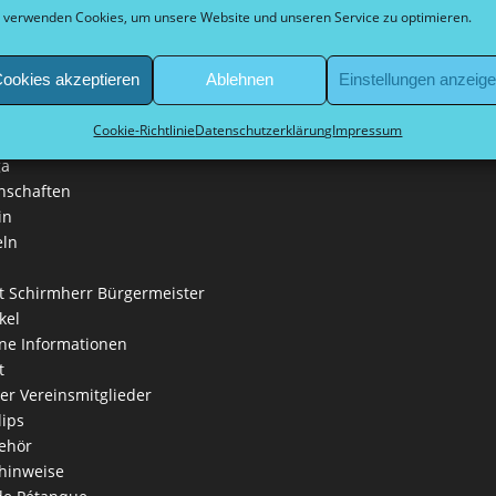
e & friends
 verwenden Cookies, um unsere Website und unseren Service zu optimieren.
 bei Düsseldorf sur place
fte
ookies akzeptieren
Ablehnen
Einstellungen anzeig
leidung
iga
Cookie-Richtlinie
Datenschutzerklärung
Impressum
es Leitbild
ga
nschaften
in
eln
 Schirmherr Bürgermeister
kel
ne Informationen
t
der Vereinsmitglieder
lips
ehör
hinweise