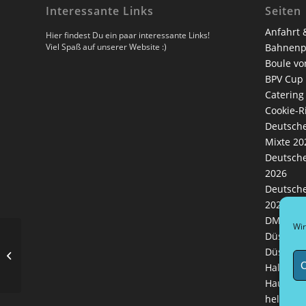
Interessante Links
Seiten
Anfahrt 
Hier findest Du ein paar interessante Links!
Viel Spaß auf unserer Website :)
Bahnenp
Boule vo
BPV Cup
Catering
Cookie-Ri
Deutsche
Mixte 20
Deutsche
2026
Deutsche
2026
DM Zeitp
Wir
Düsseldo
Düsseldo
BPV Cup
C
Hallenhe
Hausord
helferpl