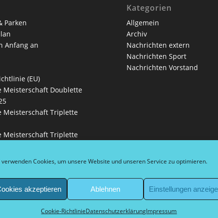
Kategorien
& Parken
Allgemein
lan
Archiv
n Anfang an
Nachrichten extern
Nachrichten Sport
Nachrichten Vorstand
chtlinie (EU)
 Meisterschaft Doublette
25
 Meisterschaft Triplette
 Meisterschaft Triplette
lan
 verwenden Cookies, um unsere Website und unseren Service zu optimieren.
rf Ouvert
rfer Stadtliga
ookies akzeptieren
Ablehnen
Einstellungen anzeig
lfer
nung
Cookie-Richtlinie
Datenschutzerklärung
Impressum
an