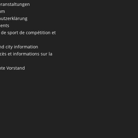
ranstaltungen
um
utzerklärung
ents
 de sport de compétition et
s
nd city information
cès et informations sur la
te Vorstand