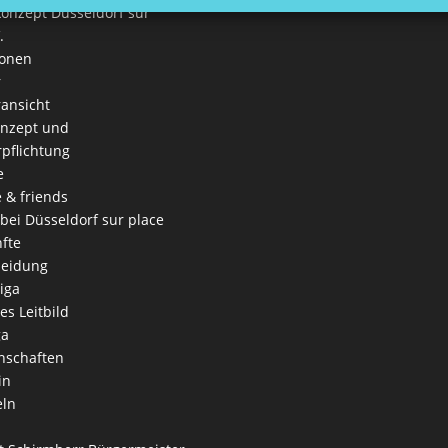
onzept Düsseldorf sur
.
ionen
r
ansicht
onzept und
rpflichtung
e
e & friends
 bei Düsseldorf sur place
fte
leidung
iga
es Leitbild
ga
nschaften
in
eln