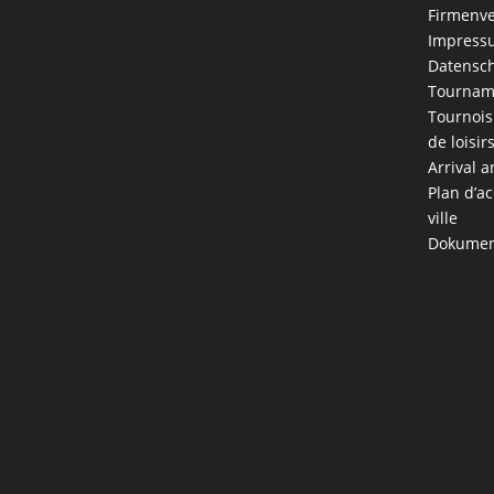
Firmenve
Impress
Datensch
Tournam
Tournois
de loisir
Arrival a
Plan d’ac
ville
Dokumen