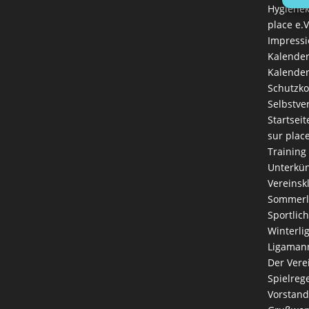
Hygienek
place e.V
Impress
Kalende
Kalender
Schutzk
Selbstve
Startseit
sur plac
Training
Unterkün
Vereinsk
Sommerl
Sportlich
Winterli
Ligaman
Der Vere
Spielreg
Vorstand