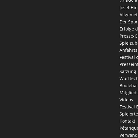
Grußwort
Josef Hin
Allgemei
Der Spor
Erfolge 
Presse-C
Spielzub
Anfahrts
Festival
Pressein
Satzung
Wurftec
Boulehal
Mitglied
Videos
Festival 
Spielorte
Kontakt
Pétanque
Verwandt