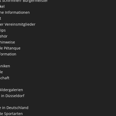
 Schirmherr Bürgermeister
kel
ne Informationen
t
der Vereinsmitglieder
lips
ehör
hinweise
 de Pétanque
formation
hniken
le
schaft
Bildergalerien
 in Düsseldorf
 in Deutschland
e Sportarten