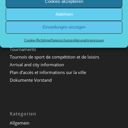
Cookies akzeptieren
Kontakt
Pétanque in Deutschland
Ablehnen
Verwandte Sportarten
Firmenveranstaltungen
Einstellungen anzeigen
Impressum
Cookie-Richtlinie
Datenschutzerklärung
Impressum
Datenschutzerklärung
Tournaments
Tournois de sport de compétition et de loisirs
Arrival and city information
Plan d’accès et informations sur la ville
Dokumente Vorstand
Kategorien
Allgemein