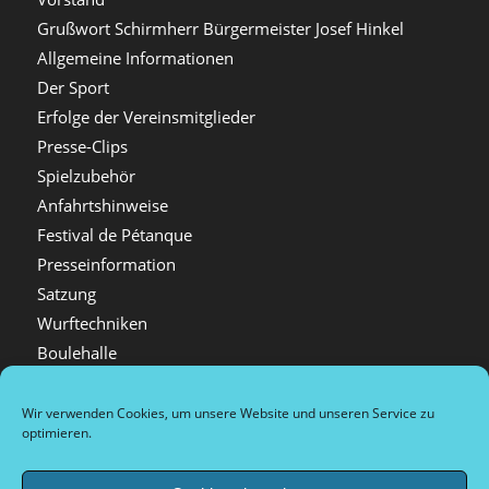
Grußwort Schirmherr Bürgermeister Josef Hinkel
Allgemeine Informationen
Der Sport
Erfolge der Vereinsmitglieder
Presse-Clips
Spielzubehör
Anfahrtshinweise
Festival de Pétanque
Presseinformation
Satzung
Wurftechniken
Boulehalle
Mitgliedschaft
Videos
Wir verwenden Cookies, um unsere Website und unseren Service zu
optimieren.
Festival Bildergalerien
Spielorte in Düsseldorf