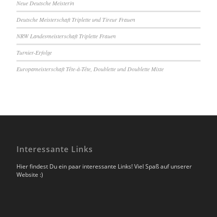
Neue Deutsche Meisterin
Deutsche Meisterschaft Triplette und Tireur Frauen
NRW Landesmeisterschaft Triplette Frauen
Turnier-Erfolge
Europameisterschaft Tête-à-Tête, Doublette und Doublette Mixte
Interessante Links
Hier findest Du ein paar interessante Links! Viel Spaß auf unserer
Website :)