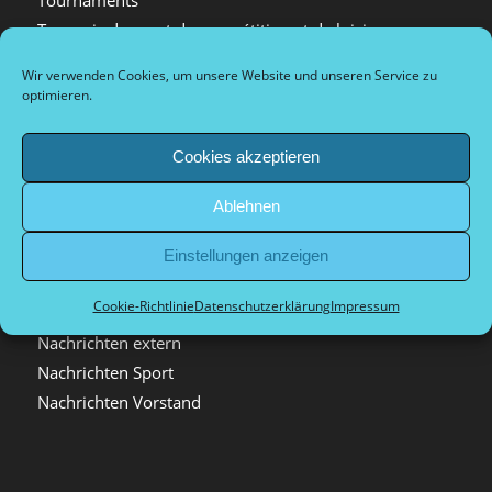
Tournois de sport de compétition et de loisirs
Arrival and city information
Wir verwenden Cookies, um unsere Website und unseren Service zu
Plan d’accès et informations sur la ville
optimieren.
Dokumente Vorstand
Cookies akzeptieren
Ablehnen
Kategorien
Einstellungen anzeigen
Allgemein
Cookie-Richtlinie
Datenschutzerklärung
Impressum
Archiv
Nachrichten extern
Nachrichten Sport
Nachrichten Vorstand