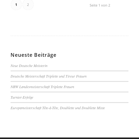
1
2
Seite 1 von 2
Neueste Beiträge
Neue Deutsche Meisterin
Deutsche Meisterschaft Triplette und Tireur Frauen
NRW Landesmeisterschaft Triplette Frauen
Turnier-Erfolge
Europameisterschaft Tête-à-Tête, Doublette und Doublette Mixte