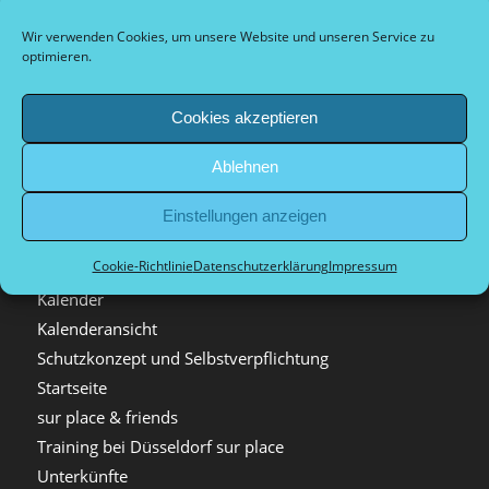
Deutsche Meisterschaft Triplette 2026
Deutsche Meisterschaft Triplette 2026
Wir verwenden Cookies, um unsere Website und unseren Service zu
optimieren.
DM Zeitplan
Düsseldorf Ouvert
Cookies akzeptieren
Düsseldorfer Stadtliga
Hallenhelfer
Ablehnen
Hausordnung
helferplan
Einstellungen anzeigen
Hygienekonzept Düsseldorf sur place e.V.
Cookie-Richtlinie
Datenschutzerklärung
Impressum
Impressionen
Kalender
Kalenderansicht
Schutzkonzept und Selbstverpflichtung
Startseite
sur place & friends
Training bei Düsseldorf sur place
Unterkünfte