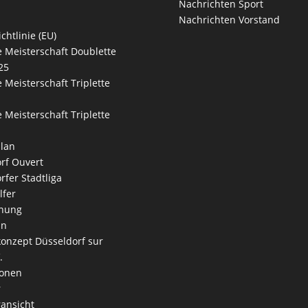
Nachrichten Sport
Nachrichten Vorstand
chtlinie (EU)
 Meisterschaft Doublette
25
 Meisterschaft Triplette
 Meisterschaft Triplette
lan
rf Ouvert
rfer Stadtliga
lfer
nung
an
onzept Düsseldorf sur
.
ionen
r
ansicht