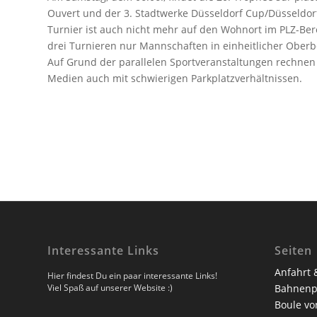
Ouvert und der 3. Stadtwerke Düsseldorf Cup/Düsseldorfer
Turnier ist auch nicht mehr auf den Wohnort im PLZ-Ber
drei Turnieren nur Mannschaften in einheitlicher Oberb
Auf Grund der parallelen Sportveranstaltungen rechne
Medien auch mit schwierigen Parkplatzverhältnissen.
Interessante Links
Seiten
Anfahrt 
Hier findest Du ein paar interessante Links!
Viel Spaß auf unserer Website :)
Bahnenp
Boule vo