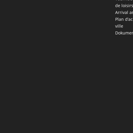
de loisir
Arrival a
Plan d’ac
ville
Dokumen