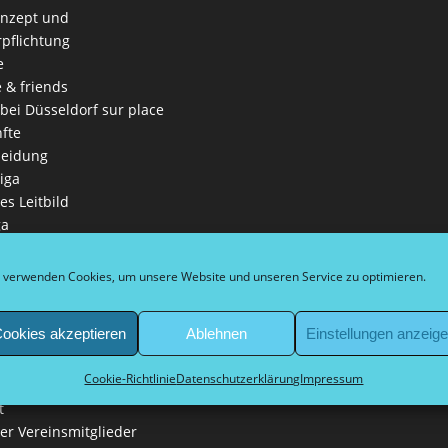
onzept und
rpflichtung
e
e & friends
 bei Düsseldorf sur place
fte
leidung
iga
es Leitbild
ga
nschaften
in
 verwenden Cookies, um unsere Website und unseren Service zu optimieren.
eln
ookies akzeptieren
Ablehnen
Einstellungen anzeig
 Schirmherr Bürgermeister
kel
Cookie-Richtlinie
Datenschutzerklärung
Impressum
ne Informationen
t
der Vereinsmitglieder