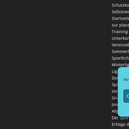
Schutzk
Selbstve
Startseit
sur plac
Training
Unterkün
Vereinsk
Sommerl
Sportlich
Winterli
Ligaman
Der Vere
Wir
Spielreg
Vorstand
C
Grußwort
Josef Hin
Allgemei
Der Spor
Erfolge 