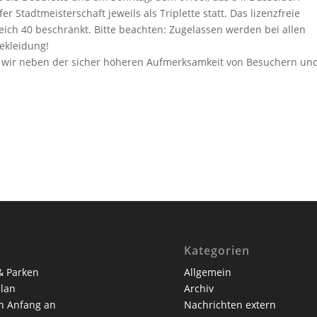
 Stadtmeisterschaft jeweils als Triplette statt. Das lizenzfreie
eich 40 beschränkt. Bitte beachten: Zugelassen werden bei allen
ekleidung!
n wir neben der sicher höheren Aufmerksamkeit von Besuchern un
Kategorien
& Parken
Allgemein
lan
Archiv
n Anfang an
Nachrichten extern