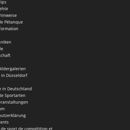
lips
ehör
hinweise
 de Pétanque
formation
hniken
le
schaft
Bildergalerien
 in Düsseldorf
 in Deutschland
e Sportarten
ranstaltungen
um
utzerklärung
ents
 de sport de compétition et