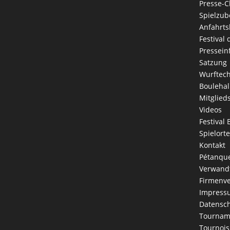
Presse-C
Spielzub
Anfahrts
Festival
Pressein
Satzung
Wurftec
Boulehal
Mitglied
Videos
Festival 
Spielorte
Kontakt
Pétanque
Verwandt
Firmenve
Impress
Datensch
Tournam
Tournois