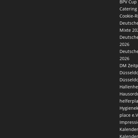
BPV Cup
Catering
Cookie-Ri
Deutsche
Mixte 20
Deutsche
2026
Deutsche
2026
DM Zeitp
Düsseldo
Düsseldo
Hallenhe
Hausord
helferpl
Hygienek
place e.V
Impress
Kalende
Kalender