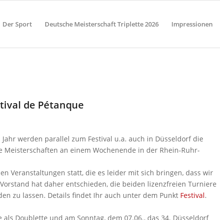
Der Sport
Deutsche Meisterschaft Triplette 2026
Impressionen
tival de Pétanque
Jahr werden parallel zum Festival u.a. auch in Düsseldorf die
he Meisterschaften an einem Wochenende in der Rhein-Ruhr-
 Veranstaltungen statt, die es leider mit sich bringen, dass wir
orstand hat daher entschieden, die beiden lizenzfreien Turniere
en zu lassen. Details findet Ihr auch unter dem Punkt
Festival
.
e als Doublette und am Sonntag, dem 07.06., das 34. Düsseldorf