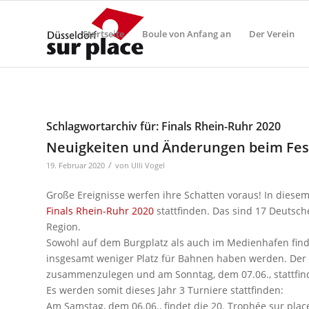
Startseite
Boule von Anfang an
Der Verein
Schlagwortarchiv für:
Finals Rhein-Ruhr 2020
Neuigkeiten und Änderungen beim Fes
/
19. Februar 2020
von
Ulli Vogel
Große Ereignisse werfen ihre Schatten voraus! In diesem 
Finals Rhein-Ruhr 2020
stattfinden. Das sind 17 Deutsc
Region.
Sowohl auf dem Burgplatz als auch im Medienhafen finden
insgesamt weniger Platz für Bahnen haben werden. Der V
zusammenzulegen und am Sonntag, dem 07.06., stattfind
Es werden somit dieses Jahr 3 Turniere stattfinden:
Am Samstag, dem 06.06., findet die 20. Trophée sur plac