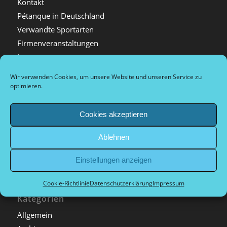
Kontakt
Pétanque in Deutschland
Verwandte Sportarten
Firmenveranstaltungen
Impressum
Datenschutzerklärung
Wir verwenden Cookies, um unsere Website und unseren Service zu
Tournaments
optimieren.
Tournois de sport de compétition et de loisirs
Arrival and city information
Cookies akzeptieren
Plan d’accès et informations sur la ville
Ablehnen
Dokumente Vorstand
Einstellungen anzeigen
Cookie-Richtlinie
Datenschutzerklärung
Impressum
Kategorien
Allgemein