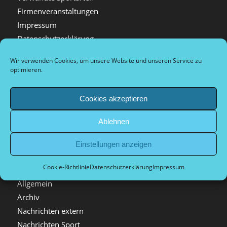
Firmenveranstaltungen
Impressum
Datenschutzerklärung
Tournaments
Wir verwenden Cookies, um unsere Website und unseren Service zu
Tournois de sport de compétition et de loisirs
optimieren.
Arrival and city information
Plan d’accès et informations sur la ville
Cookies akzeptieren
Dokumente Vorstand
Ablehnen
Einstellungen anzeigen
Kategorien
Cookie-Richtlinie
Datenschutzerklärung
Impressum
Allgemein
Archiv
Nachrichten extern
Nachrichten Sport