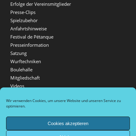
Erfolge der Vereinsmitglieder
Presse-Clips
Spielzubehör
Anfahrtshinweise
Festival de Pétanque
Presseinformation
Satzung
Wurftechniken
Boulehalle
Mitgliedschaft
Videos
Festival Bildergalerien
Wir verwenden Cookies, um unsere Website und unseren Service zu
Spielorte in Düsseldorf
optimieren.
Kontakt
Pétanque in Deutschland
Cookies akzeptieren
Verwandte Sportarten
Firmenveranstaltungen