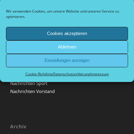
Plan d’accès et informations sur la ville
Wir verwenden Cookies, um unsere Website und unseren Service zu
Dokumente Vorstand
optimieren.
Cookies akzeptieren
Ablehnen
Kategorien
Allgemein
Einstellungen anzeigen
Archiv
Cookie-Richtlinie
Datenschutzerklärung
Impressum
Nachrichten extern
Nachrichten Sport
Nachrichten Vorstand
Archiv