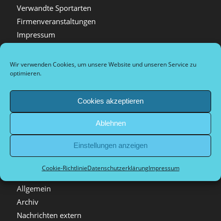
Verwandte Sportarten
Firmenveranstaltungen
Impressum
Datenschutzerklärung
Tournaments
Wir verwenden Cookies, um unsere Website und unseren Service zu
optimieren.
Tournois de sport de compétition et de loisirs
Arrival and city information
Plan d’accès et informations sur la ville
Cookies akzeptieren
Dokumente Vorstand
Ablehnen
Einstellungen anzeigen
Cookie-Richtlinie
Datenschutzerklärung
Impressum
Kategorien
Allgemein
Archiv
Nachrichten extern