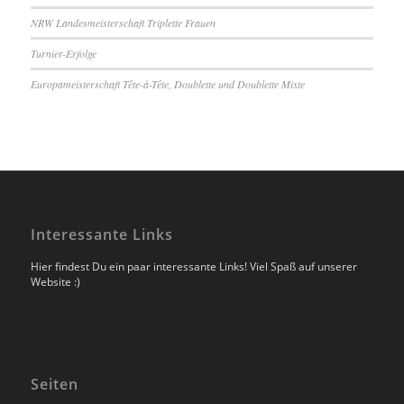
NRW Landesmeisterschaft Triplette Frauen
Turnier-Erfolge
Europameisterschaft Tête-à-Tête, Doublette und Doublette Mixte
Interessante Links
Hier findest Du ein paar interessante Links! Viel Spaß auf unserer
Website :)
Seiten