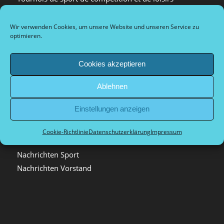
Arrival and city information
Plan d’accès et informations sur la ville
Wir verwenden Cookies, um unsere Website und unseren Service zu
optimieren.
Dokumente Vorstand
Cookies akzeptieren
Ablehnen
Kategorien
Einstellungen anzeigen
Allgemein
Archiv
Cookie-Richtlinie
Datenschutzerklärung
Impressum
Nachrichten extern
Nachrichten Sport
Nachrichten Vorstand