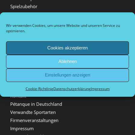
Spielzubehör
Anfahrtshinweise
Festival de Pétanque
Wir verwenden Cookies, um unsere Website und unseren Service zu
Presseinformation
optimieren.
Satzung
Wurftechniken
Cookies akzeptieren
Boulehalle
Ablehnen
Mitgliedschaft
Videos
Einstellungen anzeigen
Festival Bildergalerien
Spielorte in Düsseldorf
Cookie-Richtlinie
Datenschutzerklärung
Impressum
Kontakt
Pétanque in Deutschland
Verwandte Sportarten
Firmenveranstaltungen
Impressum