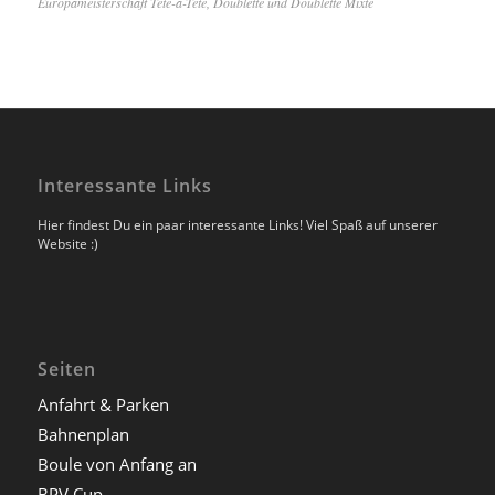
Europameisterschaft Tête-à-Tête, Doublette und Doublette Mixte
Interessante Links
Hier findest Du ein paar interessante Links! Viel Spaß auf unserer
Website :)
Seiten
Anfahrt & Parken
Bahnenplan
Boule von Anfang an
BPV Cup