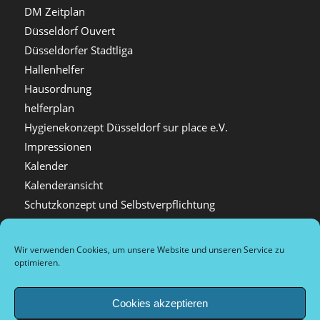
DM Zeitplan
Düsseldorf Ouvert
Düsseldorfer Stadtliga
Hallenhelfer
Hausordnung
helferplan
Hygienekonzept Düsseldorf sur place e.V.
Impressionen
Kalender
Kalenderansicht
Schutzkonzept und Selbstverpflichtung
Startseite
sur place & friends
Wir verwenden Cookies, um unsere Website und unseren Service zu
Training bei Düsseldorf sur place
optimieren.
Unterkünfte
Vereinskleidung
Cookies akzeptieren