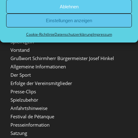
Sommerliga
Ablehnen
Sportliches Leitbild
Winterliga
Einstellungen anzeigen
Ligamannschaften
Der Verein
Cookie-Richtlinie
Datenschutzerklärung
Impressum
Spielregeln
Vorstand
Grußwort Schirmherr Bürgermeister Josef Hinkel
Allgemeine Informationen
Der Sport
Erfolge der Vereinsmitglieder
Presse-Clips
Spielzubehör
Anfahrtshinweise
Festival de Pétanque
Presseinformation
Satzung