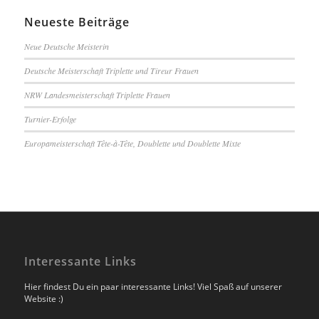
Neueste Beiträge
Neue Deutsche Meisterin
Deutsche Meisterschaft Triplette und Tireur Frauen
NRW Landesmeisterschaft Triplette Frauen
Turnier-Erfolge
Europameisterschaft Tête-à-Tête, Doublette und Doublette Mixte
Interessante Links
Hier findest Du ein paar interessante Links! Viel Spaß auf unserer
Website :)