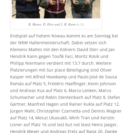
K. Mattes, D. Dörr und J. H. Kann (v. l.)
Endspiel auf hohem Niveau kommt es am Sonntag bei
der NRW Hallenmeisterschaft. Dabei setzen sich
Klemens Mattes mit den Kölnern David Dörr und Jan
Hendrik Kann gegen Toufik Faci, Moritz Rosik und
Philipp Niermann verdient mit 13:7 durch. Weitere
Platzierungen mit Sur place Beteiligung sind Oliver
Kasper mit Alfred Hovekamp und Paulo José de Sousa
Romáo auf Platz 5, Frédéric Haeflinger, Kevin Johnson
und Andreas Kux auf Platz 6, Marco Lonken, Marco
Schumacher und Robin Stentenbach auf Platz 8, Stefan
Gärtner, Manfred Hagen und Rainer Kukla auf Platz 12,
Jürgen Wahl, Christopher Czarnetta und Dennis Wagner
auf Platz 14, Mesut Uluocakli, Minh Tran und Kerstin
Lisner auf Platz 16 und last but not least Heinz Jaeger,
Hendrik Meyer und Andreas Fretz auf Rang 20. Danke