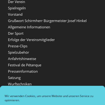
Der Verein
Spielregeln
Vorstand
Grußwort Schirmherr Bürgermeister Josef Hinkel
Allgemeine Informationen
Der Sport
Erfolge der Vereinsmitglieder
Presse-Clips
Spielzubehör
Anfahrtshinweise
Festival de Pétanque
Presseinformation
Satzung
Wurftechniken
Boulehalle
Wir verwenden Cookies, um unsere Website und unseren Service zu
Mitgliedschaft
optimieren.
Videos