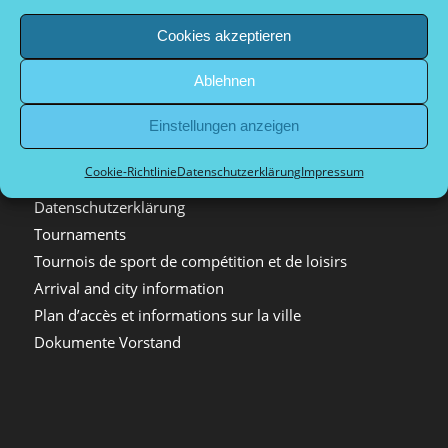
Festival Bildergalerien
Cookies akzeptieren
Spielorte in Düsseldorf
Kontakt
Ablehnen
Pétanque in Deutschland
Verwandte Sportarten
Einstellungen anzeigen
Firmenveranstaltungen
Cookie-Richtlinie
Datenschutzerklärung
Impressum
Impressum
Datenschutzerklärung
Tournaments
Tournois de sport de compétition et de loisirs
Arrival and city information
Plan d’accès et informations sur la ville
Dokumente Vorstand