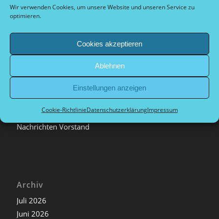
Dokumente Vorstand
Wir verwenden Cookies, um unsere Website und unseren Service zu
optimieren.
Cookies akzeptieren
Kategorien
Ablehnen
Allgemein
Archiv
Einstellungen anzeigen
Nachrichten extern
Cookie-Richtlinie
Datenschutzerklärung
Impressum
Nachrichten Sport
Nachrichten Vorstand
Archiv
Juli 2026
Juni 2026