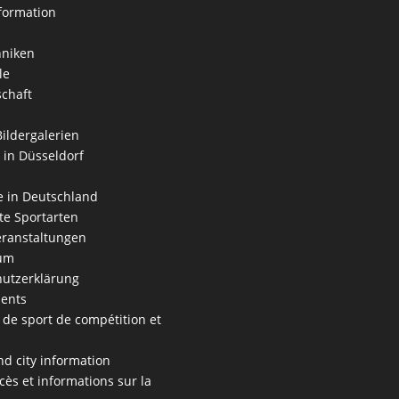
formation
hniken
le
schaft
Bildergalerien
 in Düsseldorf
 in Deutschland
e Sportarten
ranstaltungen
um
utzerklärung
ents
 de sport de compétition et
s
nd city information
cès et informations sur la