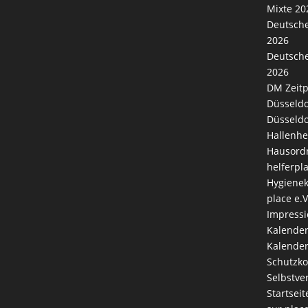
Mixte 20
Deutsche
2026
Deutsche
2026
DM Zeitp
Düsseldo
Düsseldo
Hallenhe
Hausord
helferpl
Hygienek
place e.V
Impress
Kalende
Kalender
Schutzk
Selbstve
Startseit