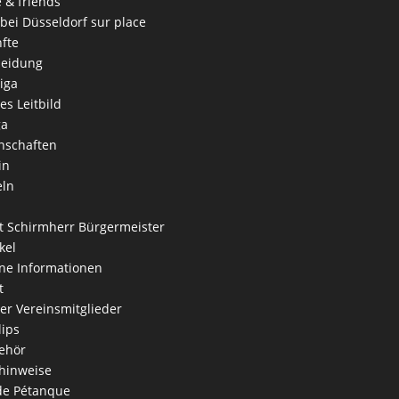
e & friends
 bei Düsseldorf sur place
fte
leidung
iga
es Leitbild
ga
nschaften
in
eln
 Schirmherr Bürgermeister
kel
ne Informationen
t
der Vereinsmitglieder
lips
ehör
hinweise
 de Pétanque