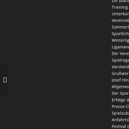
sur plac
Training
Unterkün
Vereinsk
Sommerl
Sportlich
Winterli
Ligaman
Der Vere
Spielreg
Vorstand
Grußwort
Künstler zu Besuch in der Boulehalle
Josef Hin
Allgemei
Der Spor
Erfolge 
Presse-C
Spielzub
Anfahrts
Festival