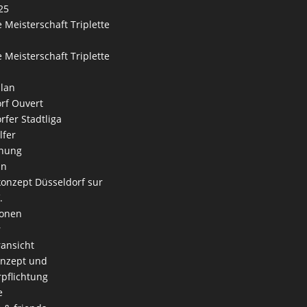
25
 Meisterschaft Triplette
 Meisterschaft Triplette
lan
rf Ouvert
rfer Stadtliga
lfer
nung
an
onzept Düsseldorf sur
.
ionen
r
ansicht
onzept und
rpflichtung
e