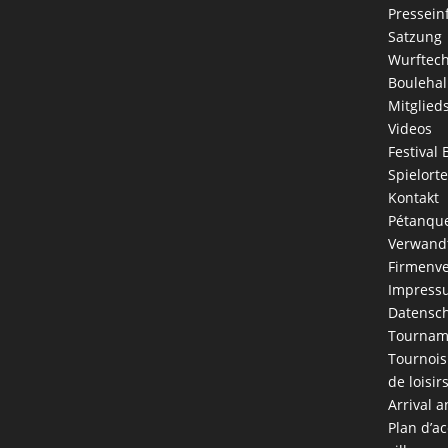
Pressein
Satzung
Wurftec
Boulehal
Mitglied
Videos
Festival 
Spielorte
Kontakt
Pétanque
Verwandt
Firmenve
Impress
Datensch
Tournam
Tournois
de loisir
Arrival a
Plan d’ac