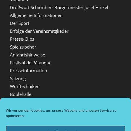
Grußwort Schirmherr Bürgermeister Josef Hinkel
Allgemeine Informationen
Der Sport
Erfolge der Vereinsmitglieder
Presse-Clips
Spielzubehör
Anfahrtshinweise
Festival de Pétanque
Presseinformation
Satzung
Wurftechniken
Boulehalle
Mitgliedschaft
Videos
Wir verwenden Cookies, um unsere Website und unseren Service zu
optimieren.
Festival Bildergalerien
Spielorte in Düsseldorf