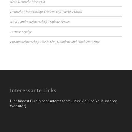
Neue Deutsche Meisterin
Deutsche Meisterschaft Triplette und Tireur Frauen
NRW Landesmeisterschaft Triplette Frauen
Turnier-Erfolge
Europameisterschaft Tête-à-Tête, Doublette und Doublette Mixte
Interessante Links
Hier findest Du ein paar interessante Links! Viel Spaß auf unserer
Website :)