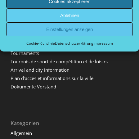
Cookies akzeptieren
Kontakt
Pétanque in Deutschland
Ablehnen
Verwandte Sportarten
Firmenveranstaltungen
Einstellungen anzeigen
Impressum
Cookie-Richtlinie
Datenschutzerklärung
Impressum
Datenschutzerklärung
Tournaments
Tournois de sport de compétition et de loisirs
Arrival and city information
Plan d’accès et informations sur la ville
Dokumente Vorstand
Kategorien
Allgemein