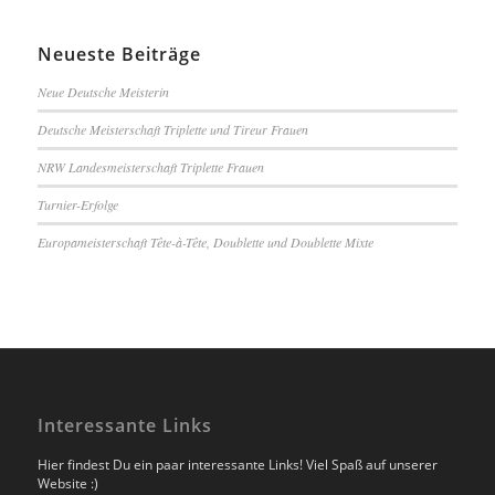
Neueste Beiträge
Neue Deutsche Meisterin
Deutsche Meisterschaft Triplette und Tireur Frauen
NRW Landesmeisterschaft Triplette Frauen
Turnier-Erfolge
Europameisterschaft Tête-à-Tête, Doublette und Doublette Mixte
Interessante Links
Hier findest Du ein paar interessante Links! Viel Spaß auf unserer
Website :)