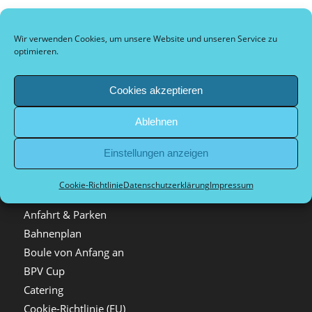
Wir verwenden Cookies, um unsere Website und unseren Service zu
optimieren.
Interessante Links
Cookies akzeptieren
Hier findest Du ein paar interessante Links! Viel Spaß auf unserer
Website :)
Ablehnen
Einstellungen anzeigen
Cookie-Richtlinie
Datenschutzerklärung
Impressum
Seiten
Anfahrt & Parken
Bahnenplan
Boule von Anfang an
BPV Cup
Catering
Cookie-Richtlinie (EU)