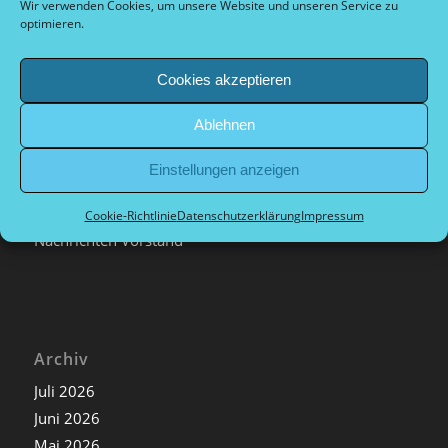
Wir verwenden Cookies, um unsere Website und unseren Service zu
optimieren.
Cookies akzeptieren
Kategorien
Ablehnen
Allgemein
Archiv
Einstellungen anzeigen
Nachrichten extern
Nachrichten Sport
Cookie-Richtlinie
Datenschutzerklärung
Impressum
Nachrichten Vorstand
Archiv
Juli 2026
Juni 2026
Mai 2026