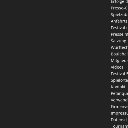
Erfolge 
Presse-C
Spielzub
Anfahrts
Festival
Pressein
Satzung
Wurftec
Boulehal
Mitglied
Videos
Festival 
Spielorte
Kontakt
Pétanque
Verwandt
Firmenve
Impress
Datensch
Tournam