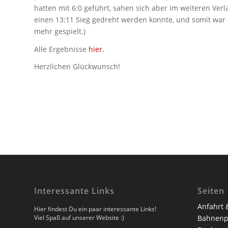
hatten mit 6:0 geführt, sahen sich aber im weiteren Ve
einen 13:11 Sieg gedreht werden konnte, und somit war d
mehr gespielt.)
Alle Ergebnisse
hier.
Herzlichen Glückwunsch!
Interessante Links
Seiten
Anfahrt 
Hier findest Du ein paar interessante Links!
Viel Spaß auf unserer Website :)
Bahnenp