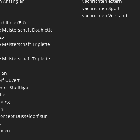
n Anfang an
Nachrichten extern
Nachrichten Sport
Nachrichten Vorstand
chtlinie (EU)
 Meisterschaft Doublette
25
 Meisterschaft Triplette
 Meisterschaft Triplette
lan
rf Ouvert
rfer Stadtliga
lfer
nung
an
onzept Düsseldorf sur
.
ionen
r