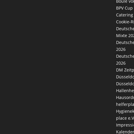
Boule vo
BPV Cup
Catering
Cookie-Ri
Deutsche
Mixte 20
Deutsche
2026
Deutsche
2026
DM Zeitp
Düsseldo
Düsseldo
Hallenhe
Hausord
helferpl
Hygienek
place e.V
Impress
Kalende