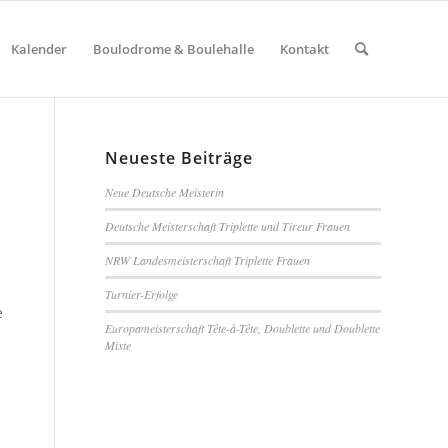
Kalender
Boulodrome & Boulehalle
Kontakt
Neueste Beiträge
Neue Deutsche Meisterin
Deutsche Meisterschaft Triplette und Tireur Frauen
NRW Landesmeisterschaft Triplette Frauen
Turnier-Erfolge
e
Europameisterschaft Tête-à-Tête, Doublette und Doublette
Mixte