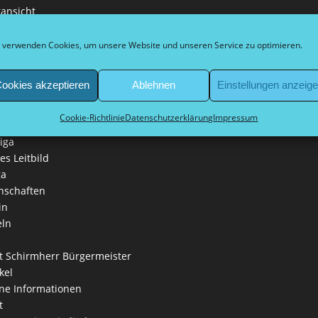
ansicht
onzept und
rpflichtung
 verwenden Cookies, um unsere Website und unseren Service zu optimieren.
e
e & friends
ookies akzeptieren
Ablehnen
Einstellungen anzeig
 bei Düsseldorf sur place
fte
Cookie-Richtlinie
Datenschutzerklärung
Impressum
leidung
iga
es Leitbild
ga
nschaften
in
eln
 Schirmherr Bürgermeister
kel
ne Informationen
t