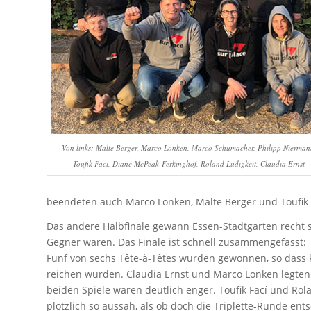
Von links: Malte Berger, Marco Lonken, Marco Schumacher, Philipp Nierman
Toufik Faci, Diane McPeak-Ferkinghof, Roland Ludigkeit, Claudia Ernst
beendeten auch Marco Lonken, Malte Berger und Toufik Fa
Das andere Halbfinale gewann Essen-Stadtgarten recht s
Gegner waren. Das Finale ist schnell zusammengefasst:
Fünf von sechs Tête-à-Têtes wurden gewonnen, so dass k
reichen würden. Claudia Ernst und Marco Lonken legten
beiden Spiele waren deutlich enger. Toufik Fací und Rol
plötzlich so aussah, als ob doch die Triplette-Runde e