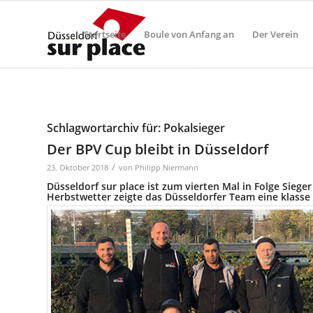
Startseite
Boule von Anfang an
Der Verein
Schlagwortarchiv für:
Pokalsieger
Der BPV Cup bleibt in Düsseldorf
/
23. Oktober 2018
von
Philipp Niermann
Düsseldorf sur place ist zum vierten Mal in Folge Sieg
Herbstwetter zeigte das Düsseldorfer Team eine klasse