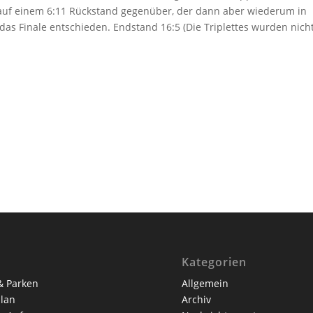
rlauf einem 6:11 Rückstand gegenüber, der dann aber wiederum in
as Finale entschieden. Endstand 16:5 (Die Triplettes wurden nich
Kategorien
& Parken
Allgemein
lan
Archiv