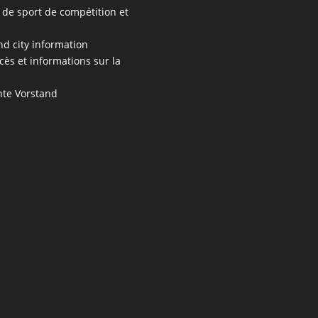
 de sport de compétition et
s
nd city information
cès et informations sur la
te Vorstand