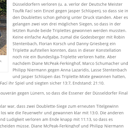
Düsseldorfern verloren (u. a. verlor der Deutsche Meister
Toufik Fací sein Einzel gegen Jasper Schlüpen), so dass sie i
den Doublettes schon gehörig unter Druck standen. Aber es
gelangen zwei von drei möglichen Siegen, so dass in der
letzten Runde beide Triplettes gewonnen werden mussten.
Keine einfache Aufgabe, zumal die Godesberger mit Robin
Stentenbach, Florian Korsch und Danny Griesberg ein
Triplette aufstellen konnten, dass in dieser Konstellation
noch nie ein Bundesliga-Triplette verloren hatte. Aber
n,
nachdem Diane McPeak-Ferkinghof, Marco Schumacher un
Philipp Niermann gegen Anna Lazaridis, Lasse Stentenbach
und Jasper Schlüpen das Triplette-Mixte gewonnen hatten,
cí ihr Spiel und siegten sicher 13:7, Endstand: 21:10.
ouverän gegen Lünern, so dass die Essener der Düsseldorfer Final
lar war, dass zwei Doublette-Siege zum erneuten Titelgewinn
 los wie die Feuerwehr und gewannen klar mit 13:0. Die anderen
and Ludigkeit verloren am Ende knapp mit 11:13, so dass es
ntscheiden müsse. Diane McPeak-Ferkinghof und Philipp Niermann