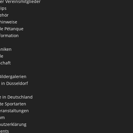
der Vereinsmitglieder
lips
ehör
hinweise
 de Pétanque
formation
hniken
le
schaft
Bildergalerien
 in Düsseldorf
 in Deutschland
e Sportarten
ranstaltungen
um
utzerklärung
ents