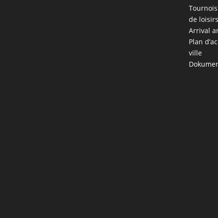
Tournois
de loisir
Arrival a
Plan d’ac
ville
Dokumen