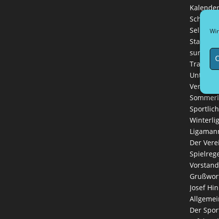
Kalender
Schutzk
Selbstve
Wir
Startseit
sur plac
C
Training
Unterkün
Vereinsk
Sommerl
Sportlich
Winterli
Ligaman
Der Vere
Spielreg
Vorstand
Grußwort
Josef Hin
Allgemei
Der Spor