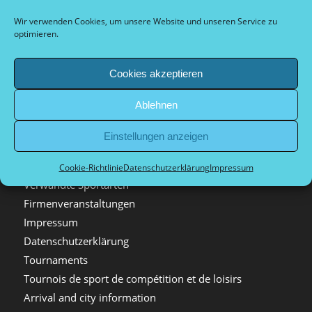
Satzung
Wir verwenden Cookies, um unsere Website und unseren Service zu
Wurftechniken
optimieren.
Boulehalle
Mitgliedschaft
Cookies akzeptieren
Videos
Ablehnen
Festival Bildergalerien
Spielorte in Düsseldorf
Einstellungen anzeigen
Kontakt
Pétanque in Deutschland
Cookie-Richtlinie
Datenschutzerklärung
Impressum
Verwandte Sportarten
Firmenveranstaltungen
Impressum
Datenschutzerklärung
Tournaments
Tournois de sport de compétition et de loisirs
Arrival and city information