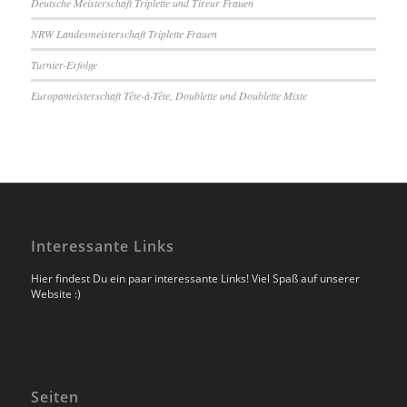
Deutsche Meisterschaft Triplette und Tireur Frauen
NRW Landesmeisterschaft Triplette Frauen
Turnier-Erfolge
Europameisterschaft Tête-à-Tête, Doublette und Doublette Mixte
Interessante Links
Hier findest Du ein paar interessante Links! Viel Spaß auf unserer
Website :)
Seiten