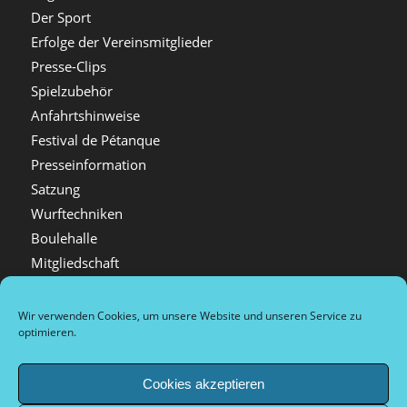
Der Sport
Erfolge der Vereinsmitglieder
Presse-Clips
Spielzubehör
Anfahrtshinweise
Festival de Pétanque
Presseinformation
Satzung
Wurftechniken
Boulehalle
Mitgliedschaft
Videos
Festival Bildergalerien
Wir verwenden Cookies, um unsere Website und unseren Service zu
optimieren.
Spielorte in Düsseldorf
Kontakt
Cookies akzeptieren
Pétanque in Deutschland