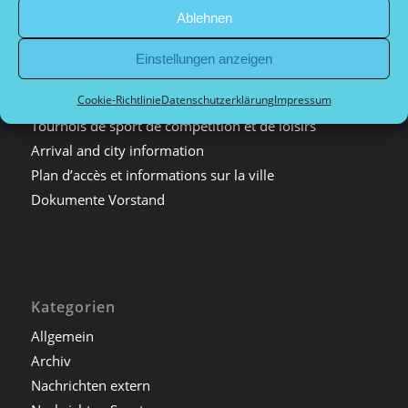
Verwandte Sportarten
Ablehnen
Firmenveranstaltungen
Impressum
Einstellungen anzeigen
Datenschutzerklärung
Tournaments
Cookie-Richtlinie
Datenschutzerklärung
Impressum
Tournois de sport de compétition et de loisirs
Arrival and city information
Plan d’accès et informations sur la ville
Dokumente Vorstand
Kategorien
Allgemein
Archiv
Nachrichten extern