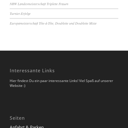
NRW Landesmeisterschaft Triplette Frauen
Turnier-Erfolge
Europameisterschaft Tête-à-Tête, Doublette und Doublette Mixte
Interessante Links
Hier findest Du ein paar interessante Links! Viel Spaß auf unserer
Website :)
Seiten
Anfahrt & Parken